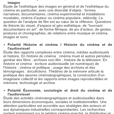
images
Étude de l'esthétique des images en général et de l'esthétique du
cinéma en particulier, avec une diversité d'objets : formes
narratives, documentaires, cinéma expérimental et installations
muséales, cinéma d'auteur ou cinéma populaire, vidéoclip. La
question de l'analyse de film est au cœur de la réflexion. Questions
de théorie du visuel, d'espace et géo-esthétique, de "tournant
documentaire en art", de forme filmique, de jeu d'acteur, de gestes,
postures et chorégraphies, de relations entre musique et cinéma,
images et sons.
Polarité Histoire et cinéma / Histoire du cinéma et de
l'audiovisuel
Étude des rapports complexes entre cinéma, médias audiovisuels
et histoire. En
histoire du cinéma
: cinéma muet et autres périodes ;
genèse des films ; archives non-film ; histoire de la télévision. En
histoire et cinéma
: écriture audiovisuelle (et numérique) de
l'histoire ; cinéma et politique ; usage des archives et des
témoignages ; docufictions.
Théâtres de la mémoire
articule la
poétique des œuvres cinématographiques, la construction d'un
imaginaire collectif et les rapports entre images reproductibles et
mémoire, technologie et archive.
Polarité Économie, sociologie et droit du cinéma et de
l'audiovisuel
Étude des activités cinématographiques et audiovisuelles dans
leurs dimensions économiques, sociales et institutionnelles. Une
attention particulière est accordée aux stratégies des acteurs et
aux dynamiques industrielles correspondantes. Les recherches
portent notamment sur la relation cinéma-marché, la distribution et