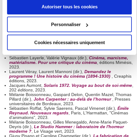
Mary Harrod and Raphaëlle Moine (dir.),
Is it French? Popular
Autoriser tous les cookies
Postnational Screen Fiction from France
,
Palgrave
Macmillan, 2024.
Si vous le permettez, nous aimerions également :
Emmanuel Siety,
Le montage simultané. Vies d'une forme
,
Collecter des informations sur votre localisation
Rouge profond, 2024.
Personnaliser
Carole Aurouet, Béatrice de Pastre, Laurent Véray (dir.),
Revoir
géographique qui peuvent être précises à plusieurs
le cinéma muet en France (1908-1919)
,
éditions du Sonneur,
2023.
mètres près
Laurent Jullier, Guillaume Soulez (dir.),
Usages de
Cookies nécessaires uniquement
Identifier votre appareil en l'analysant activement
l’interprétation, interprétations de l’usage. Cinéma,
télévision, bande dessinée
, Théorème,
n°36, Presses
pour en relever les caractéristiques spécifiques
Sorbonne Nouvelle, 2023.
(empreintes digitales).
Sébastien Layerle, Valérie Vignaux (dir.),
Cinéma, marxisme,
matérialisme. Pour une critique du cinéma
, éditions Mimésis,
Pour en savoir plus sur le traitement de vos données
2023.
Laurent Véray, Laurent Mannoni (dir.),
Demandez le
personnelles et définir vos préférences, reportez-vous à la
programme ! Une histoire du cinéma (1894-1930)
, Creaphis
section « Détails »
. Vous pouvez modifier ou retirer votre
éditions, 2023.
Jacques Aumont,
Solaris 1972. Voyage au bout de soi-même
,
consentement à tout moment à partir de la déclaration sur
202
éditions
, 2023.
Mélanie Boissonneau, Gaspard Delon, Quentin Mazel, Thomas
les cookies.
Pillard (dir.),
John Carpenter : au-delà de l’horreur
, Presses
universitaires de Bordeaux, 2023.
Sébastien Roffat, Sylvie Saerens, Pascal Vimenet (dir.),
Émile
Les cookies nous permettent de personnaliser le contenu
Reynaud. Nouveaux regards
, Paris, L'Harmattan, "Cinémas
et les annonces, d'offrir des fonctionnalités relatives aux
d'animations", 2023.
Mélanie Boissonneau, Gilles Menegaldo, Anne-Marie Paquet-
médias sociaux et d'analyser notre trafic. Nous
Deyris (dir.),
Le Studio Hammer : laboratoire de l'horreur
moderne ?
, Le Visage vert, 2023.
partageons également des informations sur l'utilisation de
Giusy Pisano et Caroline Champetier (dir.),
La fabrication de