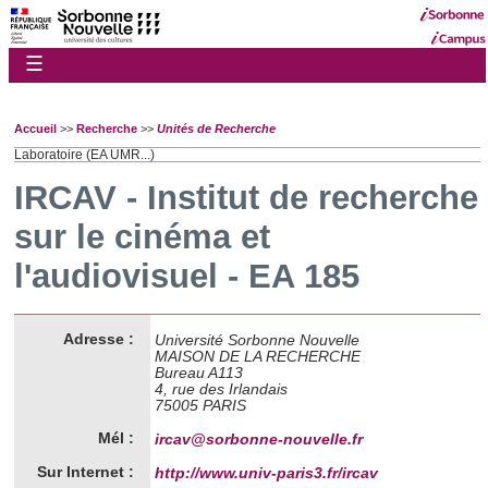
☰
Accueil
>>
Recherche
>>
Unités de Recherche
Laboratoire (EA UMR...)
IRCAV - Institut de recherche
sur le cinéma et
l'audiovisuel - EA 185
Adresse :
Université Sorbonne Nouvelle
MAISON DE LA RECHERCHE
Bureau A113
4, rue des Irlandais
75005 PARIS
Mél :
ircav@sorbonne-nouvelle.fr
Sur Internet :
http://www.univ-paris3.fr/ircav