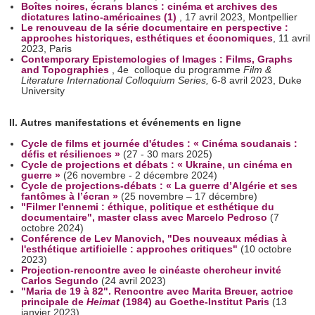
Boîtes noires, écrans blancs : cinéma et archives des
dictatures latino-américaines (1)
, 17 avril 2023, Montpellier
Le renouveau de la série documentaire en perspective :
approches historiques, esthétiques et économiques
, 11 avril
2023, Paris
Contemporary Epistemologies of Images : Films, Graphs
and Topographies
, 4e colloque du programme
Film &
Literature International Colloquium Series,
6-8 avril 2023, Duke
University
II. Autres manifestations et événements en ligne
Cycle de films et journée d'études : « Cinéma soudanais :
défis et résiliences »
(27 - 30 mars 2025)
Cycle de projections et débats : « Ukraine, un cinéma en
guerre »
(26 novembre - 2 décembre 2024)
Cycle de projections-débats : « La guerre d’Algérie et ses
fantômes à l’écran »
(25 novembre – 17 décembre)
"Filmer l'ennemi : éthique, politique et esthétique du
documentaire", master class avec Marcelo Pedroso
(7
octobre 2024)
Conférence de Lev Manovich, "Des nouveaux médias à
l'esthétique artificielle : approches critiques"
(10 octobre
2023)
Projection-rencontre avec le cinéaste chercheur invité
Carlos Segundo
(24 avril 2023)
"Maria de 19 à 82". Rencontre avec Marita Breuer, actrice
principale de
Heimat
(1984) au Goethe-Institut Paris
(13
janvier 2023)