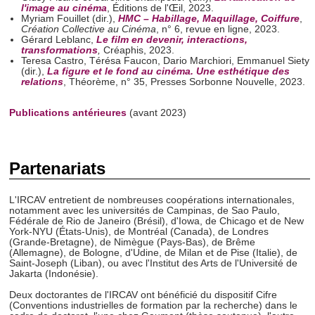
notre site avec nos partenaires de médias sociaux, de
l'image au cinéma
, Éditions de l'Œil, 2023.
Myriam Fouillet (dir.),
HMC – Habillage, Maquillage, Coiffure
,
publicité et d'analyse, qui peuvent combiner celles-ci avec
Création Collective au Cinéma
, n° 6, revue en ligne, 2023.
d'autres informations que vous leur avez fournies ou qu'ils
Gérard Leblanc,
Le film en devenir, interactions,
transformations
,
Créaphis, 2023.
ont collectées lors de votre utilisation de leurs services.
Teresa Castro, Térésa Faucon, Dario Marchiori, Emmanuel Siety
(dir.),
La figure et le fond au cinéma. Une esthétique des
relations
, Théorème, n° 35, Presses Sorbonne Nouvelle, 2023.
Publications antérieures
(avant 2023)
Partenariats
L'IRCAV entretient de nombreuses coopérations internationales,
notamment avec les universités de Campinas, de Sao Paulo,
Fédérale de Rio de Janeiro (Brésil), d'Iowa, de Chicago et de New
York-NYU (États-Unis), de Montréal (Canada), de Londres
(Grande-Bretagne), de Nimègue (Pays-Bas), de Brême
(Allemagne), de Bologne, d'Udine, de Milan et de Pise (Italie), de
Saint-Joseph (Liban), ou avec l'Institut des Arts de l'Université de
Jakarta (Indonésie).
Deux doctorantes de l'IRCAV ont bénéficié du dispositif Cifre
(Conventions industrielles de formation par la recherche) dans le