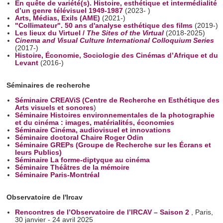
En quête de variété(s). Histoire, esthétique et intermédialité
d’un genre télévisuel 1949-1987
(2023- )
Arts, Médias, Exils (AME)
(2021-)
"Collimateur". 50 ans d'analyse esthétique des films
(2019-)
Les lieux du Virtuel /
The Sites of the Virtual
(2018-2025)
Cinema and Visual Culture International Colloquium Series
(2017-)
Histoire, Économie, Sociologie des Cinémas d’Afrique et du
Levant
(2016-)
Séminaires de recherche
Séminaire CREAViS (Centre de Recherche en Esthétique des
Arts visuels et sonores
)
Séminaire Histoires environnementales de la photographie
et du cinéma : images, matérialités, économies
Séminaire Cinéma, audiovisuel et innovations
Séminaire doctoral Chaire Roger Odin
Séminaire GREPs (Groupe de Recherche sur les Écrans et
leurs Publics)
Séminaire La forme-diptyque au cinéma
Séminaire Théâtres de la mémoire
Séminaire Paris-Montréal
Observatoire de l'Ircav
Rencontres de l’Observatoire de l’IRCAV – Saison 2
, Paris,
30 janvier - 24 avril 2025