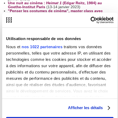
Une nuit au cinéma :
Heimat 1
(Edgar Reitz, 1984) au
Goethe-Institut Paris
(13-14 janvier 2023)
"Penser les costumes de cinéma", master class avec
Deborah Nadoolman Landis
(13 octobre 2022
Publications
Utilisation responsable de vos données
Les membres de l'IRCAV publient plus de
vingt livres par an. Ci-dessous quelques
Nous et
nos 1022 partenaires
traitons vos données
titres représentatifs du travail de recherche
personnelles, telles que votre adresse IP, en utilisant des
réalisé en 2023 et 2024.
technologies comme les cookies pour stocker et accéder
à des informations sur votre appareil, afin de diffuser des
publicités et du contenu personnalisés, d'effectuer des
Olga
Kobryn
,
Macha
Ovtchinnikova
, Eugénie
Zvonkine (dir.),
mesures de performance des publicités et du contenu,
Intérieurs sensibles de Chantal Akerman : films et
ainsi que de réaliser des études d’audience, favorisant
installations - passages esthétiques
, Presses universitaires
Septentrion, 2024.
ainsi le développement de services. Vous avez le choix
Laurent Jullier,
Apprendre à regarder la photographie
,
Flammarion, 2024.
quant à l'utilisation de vos données et à leurs finalités.
Kira Kitsopanidou, Emma Mrabet, Cécile Sorin (dir),
Le film
Vous pouvez modifier ou retirer votre consentement à tout
guérilla : au-delà de l'indépendance
, Théorème, n° 37,
Afficher les détails
Presses Sorbonne Nouvelle, 2024.
moment en consultant la Déclaration relative aux cookies
Laurent Jullier et Barbara Laborde,
L'analyse des séries
,
ou en cliquant sur l'icône de confidentialité.
Armand Colin, 2024.