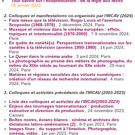
Tout savoir sur l’écoproduction : de la régie aux récits
26 janvier 2023
2. Colloques et manifestations co-organisés par l'IRCAV (2024)
Faire mieux que la télévision. Roger Louis et l'aventure
Scopcolor (1968-1976)
, 2 décembre 2024, Paris
Musique et violence dans le cinéma européen : effets,
topiques et intertextualité (1970-2000)
, 7-9 novembre 2024,
Paris
En quête de variété(s). Perspectives transnationales sur les
variétés à la télévision (années 1950-1980)
, 14 juin 2024,
Paris
Le
Queer
dans le cinéma arabe
, 3 avril 2024, Paris
La photographie au prisme des métiers de photographe, du
milieu du XIXe siècle au tournant du XXe siècle
, 29 mars
2024, Paris
Matières et régimes sensibles des virtuels numériques :
création d'un réseau de recherche international
, 4 mars
2024, Paris
3. Colloques et activités précédents de l'IRCAV (2003-2023)
Liste des colloques et activités de l'IRCAV(2003-2023)
Enjeux des tournages transnationaux : production
exécutive et direction de production
, 24 novembre 2023,
Cannes
Boîtes noires, écrans blancs : cinéma et archives des
dictatures latino-américaines (2)
, 8-9 juin 2023, Paris
Images fixes : du support à l'émotion. Photographie,
cinéma, vidéo
, 1er juin 2023, Paris