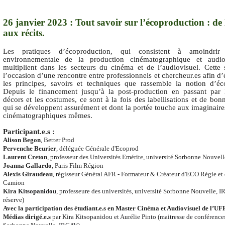
26 janvier 2023 : Tout savoir sur l’écoproduction : de 
aux récits.
Les pratiques d’écoproduction, qui consistent à amoindrir 
environnementale de la production cinématographique et audiov
multiplient dans les secteurs du cinéma et de l’audiovisuel. Cette 
l’occasion d’une rencontre entre professionnels et
chercheur.es
afin d
les principes, savoirs et techniques que rassemble la notion d’éc
Depuis le financement jusqu’à la post-production en passant par l
décors et les costumes, ce sont à la fois des labellisations et de bon
qui se développent assurément et dont la portée touche aux imaginaires
cinématographiques mêmes.
Participant.e.s :
Alison Begon
, Better Prod
Pervenche Beurier
, déléguée Générale d'Ecoprod
Laurent Creton
, professeur des Universités Emérite, université Sorbonne Nouvel
Joanna Gallardo
, Paris Film Région
Alexis Giraudeau
, régisseur Général AFR - Formateur & Créateur d'ECO Régie et
Camion
Kira
Kitsopanidou
, professeure des universités,
université Sorbonne Nouvelle
, 
réserve)
Avec la participation des étudiant.e.s
en Master Cinéma et Audiovisuel de l’UFR
Médias dirigé.e.s
par Kira
Kitsopanid
ou et Aurélie Pinto (maitresse de conférence