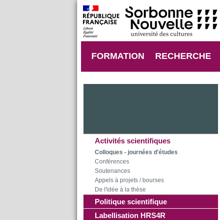
FORMATION
RECHERCHE
Activités scientifiques
Colloques - journées d'études
Conférences
Soutenances
Appels à projets / bourses
De l'idée à la thèse
Politique scientifique
Labellisation HRS4R