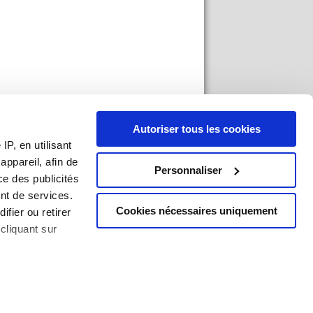
Autoriser tous les cookies
P, en utilisant
ppareil, afin de
Personnaliser
ce des publicités
nt de services.
Cookies nécessaires uniquement
ifier ou retirer
cliquant sur
an du site
|
Mentions légales
|
Imprimer
ises à plusieurs