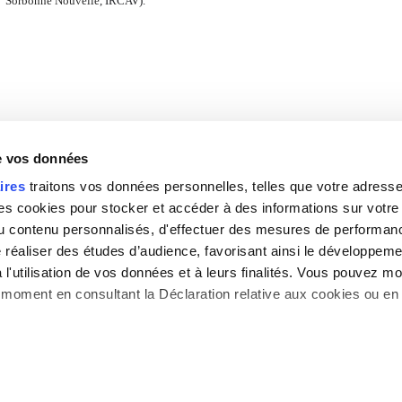
Sorbonne Nouvelle
, IRCAV).
Type :
Colloque / Journée d'étude
de vos données
Lieu(x) :
Maison de la Recherche
ires
traitons vos données personnelles, telles que votre adresse I
de l'Université Sorbonne Nouvelle
Salle du Conseil
 cookies pour stocker et accéder à des informations sur votre a
4 rue des Irlandais
 du contenu personnalisés, d'effectuer des mesures de performan
Paris 5ème
de 18h à 20h
e réaliser des études d’audience, favorisant ainsi le développeme
l'utilisation de vos données et à leurs finalités. Vous pouvez mod
Partenaires :
moment en consultant la Déclaration relative aux cookies ou en 
s aimerions également :
Gestion des cookies
|
Haut de la page
|
Contact
|
Pl
mations sur votre localisation géographique qui peuvent être préc