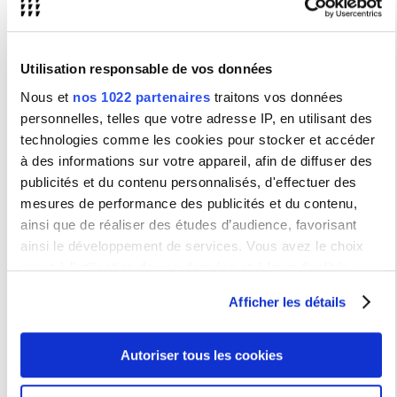
Université Sorbonne Nouvelle : Teresa Castro, Laboratoire IRCAV.
& Nicolas Vieillescazes.
Présentation
Consacrée au travail de Victor Burgin, cette journée d’étude
Utilisation responsable de vos données
s’articule autour du projet de l’exposition, des écrits théoriques de
l’artiste, de quelques aspects fondamentaux de sa pratique
artistique, et enfin, de libres interprétations d’une sélection de ses
Nous et
nos 1022 partenaires
traitons vos données
œuvres.
personnelles, telles que votre adresse IP, en utilisant des
Programme et inscription
technologies comme les cookies pour stocker et accéder
à des informations sur votre appareil, afin de diffuser des
publicités et du contenu personnalisés, d'effectuer des
mesures de performance des publicités et du contenu,
Type :
Colloque / Journée d'étude
ainsi que de réaliser des études d’audience, favorisant
Lieu(x) :
Jeu de Paume - Paris
ainsi le développement de services. Vous avez le choix
quant à l'utilisation de vos données et à leurs finalités.
Vous pouvez modifier ou retirer votre consentement à tout
Renseignements
Afficher les détails
moment en consultant la Déclaration relative aux cookies
IRCAV - Institut de recherche sur le cinéma et l'audiovisuel - EA 185
ou en cliquant sur l'icône de confidentialité.
Autoriser tous les cookies
Si vous le permettez, nous aimerions également :