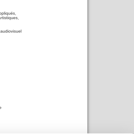
ppliqués,
tistiques,
'audiovisuel
e