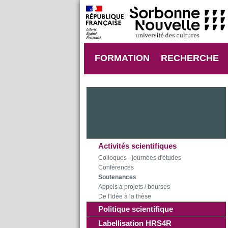
FORMATION
RECHERCHE
Activités scientifiques
Colloques - journées d'études
Conférences
Soutenances
Appels à projets / bourses
De l'idée à la thèse
Politique scientifique
Labellisation HRS4R