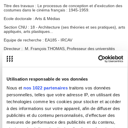
Titre des travaux : Le processus de conception et d'exécution des
costumes dans le cinéma français : 1945-1959.
Ecole doctorale : Arts & Médias
Section CNU : 18 - Architecture (ses théories et ses pratiques), arts
appliqués, arts plastiques...
Equipe de recherche : EA185 - IRCAV
Directeur : M. François THOMAS, Professeur des universités
Membres du jury :
M. Sébastien LAYERLE - MCF
Université Sorbonne Nouvelle - Paris 3
Utilisation responsable de vos données
M. François THOMAS, Professeur des universités
Université Sorbonne Nouvelle - Paris 3
Nous et
nos 1022 partenaires
traitons vos données
Mme Réjane HAMUS-VALLEE
personnelles, telles que votre adresse IP, en utilisant des
Université d'Evry Val d'Essonne
technologies comme les cookies pour stocker et accéder
Mme Priska MORISSEY, Professeur des universités
à des informations sur votre appareil, afin de diffuser des
Université Rennes 2
publicités et du contenu personnalisés, d'effectuer des
Mme Katalin POR, Professeur des universités
Université Paris 1 - Panthéon Sorbonne
mesures de performance des publicités et du contenu,