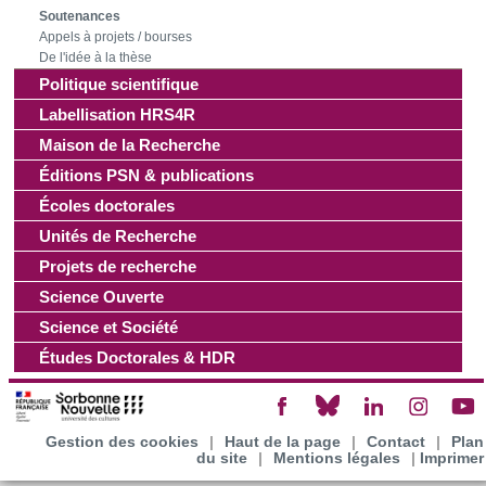
Soutenances
Appels à projets / bourses
Les cookies nous permettent de personnaliser le contenu
De l'idée à la thèse
et les annonces, d'offrir des fonctionnalités relatives aux
Politique scientifique
médias sociaux et d'analyser notre trafic. Nous
Labellisation HRS4R
partageons également des informations sur l'utilisation de
Maison de la Recherche
notre site avec nos partenaires de médias sociaux, de
Éditions PSN & publications
publicité et d'analyse, qui peuvent combiner celles-ci avec
d'autres informations que vous leur avez fournies ou qu'ils
Écoles doctorales
ont collectées lors de votre utilisation de leurs services.
Unités de Recherche
Projets de recherche
Science Ouverte
Science et Société
Études Doctorales & HDR
Gestion des cookies
|
Haut de la page
|
Contact
|
Plan
du site
|
Mentions légales
|
Imprimer