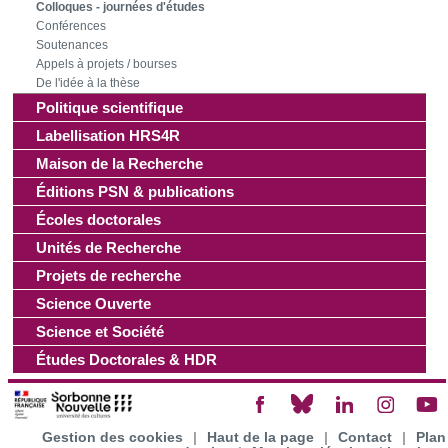
Colloques - journées d'études
les cookies.
Conférences
Soutenances
Les cookies nous permettent de personnaliser le contenu
Appels à projets / bourses
et les annonces, d'offrir des fonctionnalités relatives aux
De l'idée à la thèse
médias sociaux et d'analyser notre trafic. Nous
Politique scientifique
partageons également des informations sur l'utilisation de
Labellisation HRS4R
notre site avec nos partenaires de médias sociaux, de
Maison de la Recherche
publicité et d'analyse, qui peuvent combiner celles-ci avec
Éditions PSN & publications
d'autres informations que vous leur avez fournies ou qu'ils
Écoles doctorales
ont collectées lors de votre utilisation de leurs services.
Unités de Recherche
Projets de recherche
Science Ouverte
Science et Société
Études Doctorales & HDR
Gestion des cookies
|
Haut de la page
|
Contact
|
Plan