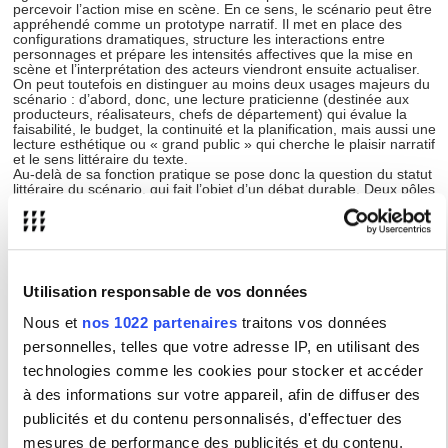
percevoir l’action mise en scène. En ce sens, le scénario peut être
appréhendé comme un prototype narratif. Il met en place des
configurations dramatiques, structure les interactions entre
personnages et prépare les intensités affectives que la mise en
scène et l’interprétation des acteurs viendront ensuite actualiser.
On peut toutefois en distinguer au moins deux usages majeurs du
scénario : d’abord, donc, une lecture praticienne (destinée aux
producteurs, réalisateurs, chefs de département) qui évalue la
faisabilité, le budget, la continuité et la planification, mais aussi une
lecture esthétique ou « grand public » qui cherche le plaisir narratif
et le sens littéraire du texte.
Au-delà de sa fonction pratique se pose donc la question du statut
littéraire du scénario, qui fait l’objet d’un débat durable. Deux pôles
se dégagent : d’un côté, des voix qui défendent la reconnaissance
du scénario comme forme d’écriture à part entière, dans la mesure
où il s’agit d’un manuscrit susceptible d’être lu, publié et apprécié
indépendamment de la réalisation ; de l’autre, des positions qui
rappellent la dépendance ontologique du scénario au dispositif
filmique : sans mise en scène, il resterait « incomplet ».
Utilisation responsable de vos données
Malgré sa richesse, le scénario occupe encore une place
secondaire dans les études cinématographiques et littéraires. Il est
Nous et
nos 1022 partenaires
traitons vos données
souvent mobilisé comme outil d’accès au film, support pédagogique
ou document annexe plutôt que traité en tant qu’objet d’analyse
personnelles, telles que votre adresse IP, en utilisant des
autonome. Cette marginalisation néglige pourtant la pluralité des
processus de production, la dimension collaborative et les choix
technologies comme les cookies pour stocker et accéder
culturels et idéologiques inscrits dans le texte. Dès lors, l’ambition
à des informations sur votre appareil, afin de diffuser des
de cette journée d’études est de contribuer à une meilleure
compréhension du scénario en proposant un espace d’échanges
publicités et du contenu personnalisés, d'effectuer des
dédié à ses pratiques, ses usages et ses analyses.
mesures de performance des publicités et du contenu,