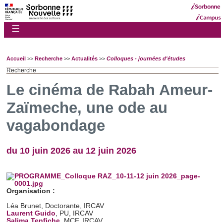
☰
Accueil
>>
Recherche
>>
Actualités
>>
Colloques - journées d'études
Recherche
Le cinéma de Rabah Ameur-
Zaïmeche, une ode au
vagabondage
du 10 juin 2026 au 12 juin 2026
Organisation :
Léa Brunet, Doctorante, IRCAV
Laurent Guido
, PU, IRCAV
Salima Tenfiche
, MCF, IRCAV