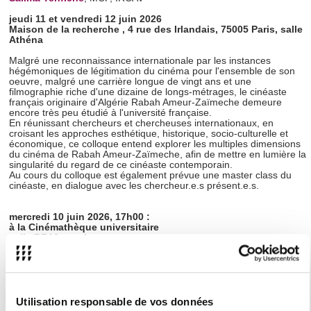
jeudi 11 et vendredi 12 juin 2026
Maison de la recherche , 4 rue des Irlandais, 75005 Paris, salle
Athéna
Malgré une reconnaissance internationale par les instances
hégémoniques de légitimation du cinéma pour l'ensemble de son
oeuvre, malgré une carrière longue de vingt ans et une
filmographie riche d'une dizaine de longs-métrages, le cinéaste
français originaire d'Algérie Rabah Ameur-Zaïmeche demeure
encore très peu étudié à l'université française.
En réunissant chercheurs et chercheuses internationaux, en
croisant les approches esthétique, historique, socio-culturelle et
économique, ce colloque entend explorer les multiples dimensions
du cinéma de Rabah Ameur-Zaïmeche, afin de mettre en lumière la
singularité du regard de ce cinéaste contemporain.
Au cours du colloque est également prévue une master class du
cinéaste, en dialogue avec les chercheur.e.s présent.e.s.
mercredi 10 juin 2026, 17h00 :
à la Cinémathèque universitaire
salle BR10, au -1
Université Sorbonne Nouvelle
5, avenue de Saint Mandé, 75012 Paris
En partenariat avec la Cinémathèque universitaire, le colloque
s'ouvrira sur une projection-débat du
Dernier Maquis
(2008),
en présence du réalisateur et animée par les étudiant.e.s du
Utilisation responsable de vos données
département CAV.