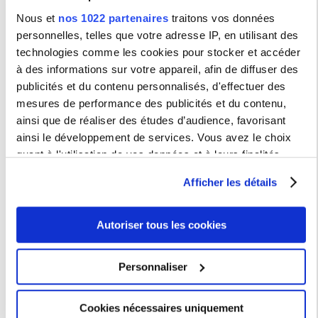
22 mai 2026 - 11 septembre 2026
Nous et
nos 1022 partenaires
traitons vos données
Appel à candidature : Prix du Master Genre de la
personnelles, telles que votre adresse IP, en utilisant des
Sorbonne Nouvelle
1 juillet 2026 - 11 décembre 2026
technologies comme les cookies pour stocker et accéder
Improvisation Summer School – 4ème édition «
à des informations sur votre appareil, afin de diffuser des
Documentations »
3 septembre 2026 - 13 septembre 2026
publicités et du contenu personnalisés, d'effectuer des
Improvisation Summer School édition #4
mesures de performance des publicités et du contenu,
«Documentations»
ainsi que de réaliser des études d’audience, favorisant
3 septembre 2026 - 13 septembre 2026
ainsi le développement de services. Vous avez le choix
L’illisible dans l’espace public : pratiques, enjeux,
expérimentations. XXe-XXIe siècle
quant à l'utilisation de vos données et à leurs finalités.
4 septembre 2026
Vous pouvez modifier ou retirer votre consentement à tout
La Consultation médicale en littérature
Afficher les détails
moment en consultant la Déclaration relative aux cookies
11 septembre 2026
ou en cliquant sur l'icône de confidentialité.
Soutenance de HDR de Alejandro GOMEZ
11 septembre 2026
Autoriser tous les cookies
Les plafonds en Avignon
Si vous le permettez, nous aimerions également :
25 septembre 2026 - 26 septembre 2026
Collecter des informations sur votre localisation
« Scopcolor, le pari d’un média libre »
Personnaliser
géographique qui peuvent être précises à plusieurs
1 octobre 2026 - 3 octobre 2026
mètres près
Colloque « Un siècle de francophonie transatlantique : la
Maison des étudiants canadiens comme carrefour de
Cookies nécessaires uniquement
Identifier votre appareil en l'analysant activement
diplomatie culturelle (1926-2026) »