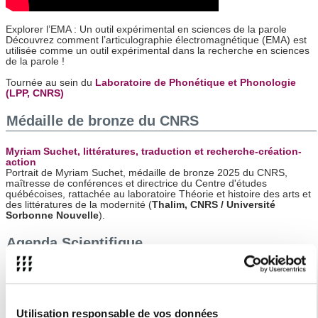
Explorer l’EMA : Un outil expérimental en sciences de la parole
Découvrez comment l’articulographie électromagnétique (EMA) est
utilisée comme un outil expérimental dans la recherche en sciences
de la parole !
Tournée au sein du
Laboratoire de Phonétique et Phonologie
(LPP, CNRS)
Médaille de bronze du CNRS
Myriam Suchet, littératures, traduction et recherche-création-
action
Portrait de Myriam Suchet, médaille de bronze 2025 du CNRS,
maîtresse de conférences et directrice du Centre d'études
québécoises, rattachée au laboratoire Théorie et histoire des arts et
des littératures de la modernité (
Thalim, CNRS / Université
Sorbonne Nouvelle
).
Agenda Scientifique
Écritures performatives contemporaines Programme 2026
du GRAPPE – Groupe de Recherches Autour des
Pratiques Performatives et de leurs Écritures
15 janvier 2026 - 15 décembre 2026
Utilisation responsable de vos données
Sortir de Terre - Exposition photographique