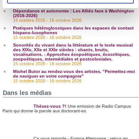
11 octobre 2026 - 14 octobre 2026
pour en relever les caractéristiques spécifiques
Dépendance et autonomie : Les Alliés face à Washington
(empreintes digitales).
(2016-2026)
Pour en savoir plus sur le traitement de vos données
15 octobre 2026 - 16 octobre 2026
personnelles et définir vos préférences, reportez-vous à la
Pratiques hétéroglossiques dans les espaces de contact
hispano-lusophones
section « Détails »
. Vous pouvez modifier ou retirer votre
15 octobre 2026 - 16 octobre 2026
consentement à tout moment à partir de la déclaration sur
Sonorités du vivant dans la littérature et le texte musical
les cookies.
des XIXe, XXe et XXIe siècles : chants, bruits,
vocalisations. - Approches écopoétiques, écocritiques,
zoopoétiques, intermédiales et postcoloniales.
15 octobre 2026 - 16 octobre 2026
Les cookies nous permettent de personnaliser le contenu
Michel Butor au rendez-vous des artistes. "Permettez-moi
et les annonces, d'offrir des fonctionnalités relatives aux
de naviguer en votre compagnie"
médias sociaux et d'analyser notre trafic. Nous
15 octobre 2026 - 16 octobre 2026
partageons également des informations sur l'utilisation de
Dans les médias
notre site avec nos partenaires de médias sociaux, de
publicité et d'analyse, qui peuvent combiner celles-ci avec
Thèsez-vous ?!
Une emission de Radio Campus
d'autres informations que vous leur avez fournies ou qu'ils
Paris qui donne la parole aux doctorant-es.
ont collectées lors de votre utilisation de leurs services.
Ça vous regarde - France Allemagne : retour en