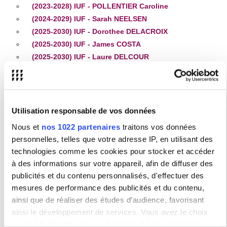
(2023-2028) IUF - POLLENTIER Caroline
(2024-2029) IUF - Sarah NEELSEN
(2025-2030) IUF - Dorothee DELACROIX
(2025-2030) IUF - James COSTA
(2025-2030) IUF - Laure DELCOUR
(2025-2030) IUF - Vincent FERRE
Utilisation responsable de vos données
PROJETS NATIONAUX ANR
Nous et
nos 1022 partenaires
traitons vos données
personnelles, telles que votre adresse IP, en utilisant des
technologies comme les cookies pour stocker et accéder
ANR - ARTANY (2025-2030)
à des informations sur votre appareil, afin de diffuser des
ANR - ARTERM (2024-2028)
publicités et du contenu personnalisés, d'effectuer des
ANR - CSS20 (2023-2025)
mesures de performance des publicités et du contenu,
ANR - DHAF (2021-2025)
ainsi que de réaliser des études d’audience, favorisant
ANR - DINLANG - Pratiques langagières
ainsi le développement de services. Vous avez le choix
multimodales dans les diners familiaux français
quant à l'utilisation de vos données et à leurs finalités.
(2021-2025)