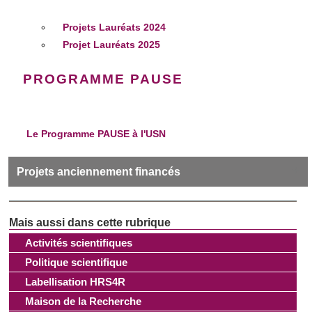
Projets Lauréats 2024
Projet Lauréats 2025
PROGRAMME PAUSE
Le Programme PAUSE à l'USN
Projets anciennement financés
2020-2022 : traduction et édition de
The Tragedy of
Mariam d’Elizabeth Cary
(1613)
ANR - ARCHIVES AFP
Activités scientifiques
ANR - ARCHIZ
Politique scientifique
ANR - CINE08-19 - Histoire de la situation du cinéma
en France de 1908 à 1919
Labellisation HRS4R
ANR - ECRITURES
Maison de la Recherche
ANR - ERHO