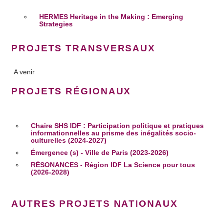
et les annonces, d'offrir des fonctionnalités relatives aux
médias sociaux et d'analyser notre trafic. Nous
HERMES Heritage in the Making : Emerging
Strategies
partageons également des informations sur l'utilisation de
notre site avec nos partenaires de médias sociaux, de
PROJETS TRANSVERSAUX
publicité et d'analyse, qui peuvent combiner celles-ci avec
d'autres informations que vous leur avez fournies ou qu'ils
A venir
ont collectées lors de votre utilisation de leurs services.
PROJETS RÉGIONAUX
Chaire SHS IDF : Participation politique et pratiques
informationnelles au prisme des inégalités socio-
culturelles (2024-2027)
Émergence (s) - Ville de Paris (2023-2026)
RÉSONANCES - Région IDF La Science pour tous
(2026-2028)
AUTRES PROJETS NATIONAUX