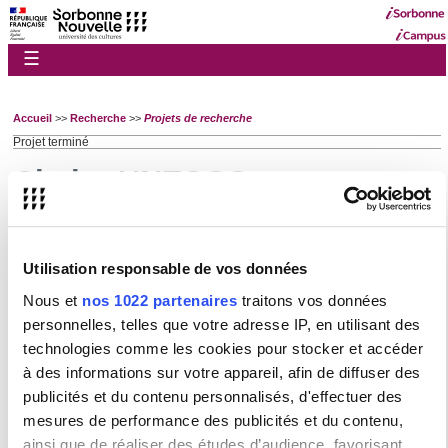
☰
Accueil
>>
Recherche
>>
Projets de recherche
Projet terminé
Chaire UNESCO
Structure(s) de
rattachement :
Recherche
Utilisation responsable de vos données
Nous et
nos 1022 partenaires
traitons vos données
personnelles, telles que votre adresse IP, en utilisant des
technologies comme les cookies pour stocker et accéder
Activités scientifiques
à des informations sur votre appareil, afin de diffuser des
Politique scientifique
publicités et du contenu personnalisés, d'effectuer des
Labellisation HRS4R
mesures de performance des publicités et du contenu,
Maison de la Recherche
ainsi que de réaliser des études d’audience, favorisant