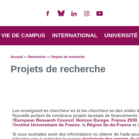
VIE DE CAMPUS
INTERNATIONAL
UNIVERSITÉ
Accueil
>>
Recherche
>>
Projets de recherche
Projets de recherche
Les enseignant⸱es chercheur⸱es et les chercheur⸱es des unités 
Nouvelle portent de nombreux projets lauréats de financements 
l'
European Research Council
,
Horizon Europe
,
France 2030
,
l'
Institut Universitaire de France
, la
Région Île-de-France
et 
Si vous souhaitez avoir des informations ou obtenir de l'aide po
n'hesitez pas à contacter le service
Ingénierie des projets de 