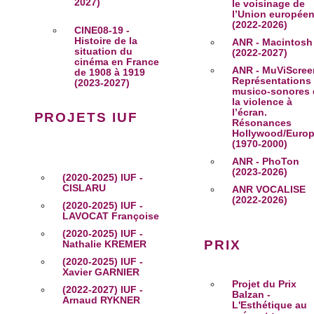
2027)
le voisinage de
l’Union europée
(2022-2026)
CINE08-19 -
Histoire de la
ANR - Macintosh
situation du
(2022-2027)
cinéma en France
ANR - MuViScree
de 1908 à 1919
Représentations
(2023-2027)
musico-sonores 
la violence à
l’écran.
PROJETS IUF
Résonances
Hollywood/Euro
(1970-2000)
ANR - PhoTon
(2023-2026)
(2020-2025) IUF -
CISLARU
ANR VOCALISE
(2022-2026)
(2020-2025) IUF -
LAVOCAT Françoise
(2020-2025) IUF -
PRIX
Nathalie KREMER
(2020-2025) IUF -
Xavier GARNIER
Projet du Prix
(2022-2027) IUF -
Balzan -
Arnaud RYKNER
L'Esthétique au