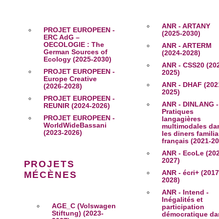
ANR - ARTANY
PROJET EUROPEEN -
(2025-2030)
ERC AdG –
OECOLOGIE : The
ANR - ARTERM
German Sources of
(2024-2028)
Ecology (2025-2030)
ANR - CSS20 (20
PROJET EUROPEEN -
2025)
Europe Creative
ANR - DHAF (202
(2026-2028)
2025)
PROJET EUROPEEN -
ANR - DINLANG -
REUNIR (2024-2026)
Pratiques
PROJET EUROPEEN -
langagières
WorldWideBassani
multimodales da
(2023-2026)
les diners famili
français (2021-2
ANR - EcoLe (20
2027)
PROJETS
ANR - écri+ (2017
MÉCÈNES
2028)
ANR - Intend -
Inégalités et
AGE_C (Volswagen
participation
Stiftung) (2023-
démocratique da