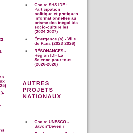
Chaire SHS IDF :
Participation
politique et pratiques
informationnelles au
prisme des inégalités
socio-culturelles
(2024-2027)
Émergence (s) - Ville
23-
de Paris (2023-2026)
RÉSONANCES -
1-
Région IDF La
Science pour tous
(2026-2028)
ns
aux
AUTRES
025)
PROJETS
23-
NATIONAUX
-
Chaire UNESCO -
Savoir*Devenir
ns