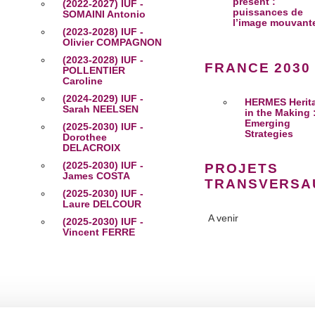
présent :
(2022-2027) IUF -
puissances de
SOMAINI Antonio
l’image mouvant
(2023-2028) IUF -
Olivier COMPAGNON
(2023-2028) IUF -
FRANCE 2030
POLLENTIER
Caroline
(2024-2029) IUF -
HERMES Herit
Sarah NEELSEN
in the Making 
Emerging
(2025-2030) IUF -
Strategies
Dorothee
DELACROIX
(2025-2030) IUF -
PROJETS
James COSTA
TRANSVERSA
(2025-2030) IUF -
Laure DELCOUR
A venir
(2025-2030) IUF -
Vincent FERRE