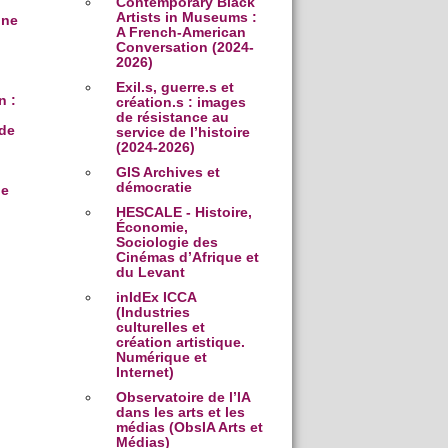
Contemporary Black
Artists in Museums :
nne
A French-American
Conversation (2024-
2026)
Exil.s, guerre.s et
n :
création.s : images
de résistance au
de
service de l’histoire
(2024-2026)
GIS Archives et
démocratie
pe
HESCALE - Histoire,
Économie,
Sociologie des
Cinémas d’Afrique et
du Levant
inIdEx ICCA
(Industries
culturelles et
création artistique.
Numérique et
Internet)
Observatoire de l’IA
dans les arts et les
médias (ObsIA Arts et
Médias)