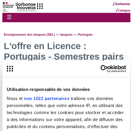
☰
Enseignement des langues (SEL)
>>
langues
>>
Portugais
L'offre en Licence :
Portugais - Semestres pairs
JZPOA11 A1
JZPOA12 A1+
JZPOA21 A2
JZPOB11 B1
Utilisation responsable de vos données
JZPOB21 B2
Nous et
nos 1022 partenaires
traitons vos données
personnelles, telles que votre adresse IP, en utilisant des
technologies comme les cookies pour stocker et accéder
Présentation des UE de langues pour non spécialistes
à des informations sur votre appareil, afin de diffuser des
publicités et du contenu personnalisés, d'effectuer des
Allemand