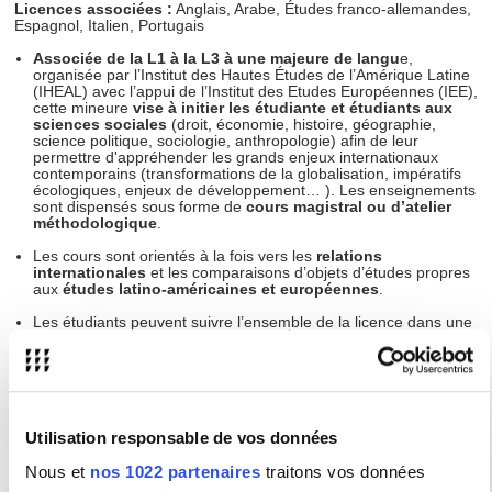
Licences associées :
Anglais, Arabe, Études franco-allemandes,
Espagnol, Italien, Portugais
Associée de la L1 à la L3 à une majeure de langu
e,
organisée par l’Institut des Hautes Études de l’Amérique Latine
(IHEAL) avec l’appui de l’Institut des Etudes Européennes (IEE),
cette mineure
vise à initier les étudiante et étudiants aux
sciences sociales
(droit, économie, histoire, géographie,
science politique, sociologie, anthropologie) afin de leur
permettre d'appréhender les grands enjeux internationaux
contemporains (transformations de la globalisation, impératifs
écologiques, enjeux de développement… ). Les enseignements
sont dispensés sous forme de
cours magistral ou d’atelier
méthodologique
.
Les cours sont orientés à la fois vers les
relations
internationales
et les comparaisons d’objets d’études propres
aux
études latino-américaines et européennes
.
Les étudiants peuvent suivre l’ensemble de la licence dans une
combinaison de majeure – mineure Études internationales ou
accéder à la licence d’Études internationales (sous réserve
d'acceptation par le jury de l’IEE) en L2 voire L3.
L’obtention d’une licence avec la mineure Etudes internationales
est un
atout en vue de candidatures ultérieure
s pour accéder
Utilisation responsable de vos données
aux masters de sciences sociales comme ceux délivrés par
l’IEE
ou l’IHEAL.
Nous et
nos 1022 partenaires
traitons vos données