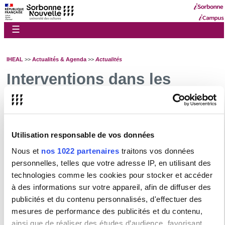
☰
IHEAL
>>
Actualités & Agenda
>>
Actualités
Interventions dans les
médias
L'IHEAL - CREDA dans les médias avril-juin 2026
L'IHEAL - CREDA dans les médias mars 2026
Utilisation responsable de vos données
L'IHEAL - CREDA dans les médias février-mars 2026
Nous et
nos 1022 partenaires
traitons vos données
personnelles, telles que votre adresse IP, en utilisant des
Guichet numérique étudiant
technologies comme les cookies pour stocker et accéder
Pour toutes questions concernant votre scolarité ou les formations de la
à des informations sur votre appareil, afin de diffuser des
Sorbonne Nouvelle,
connectez vous
puis saisissez votre demande.
publicités et du contenu personnalisés, d'effectuer des
Vous trouverez des explications et de l'aide
sur cette page
.
mesures de performance des publicités et du contenu,
ainsi que de réaliser des études d’audience, favorisant