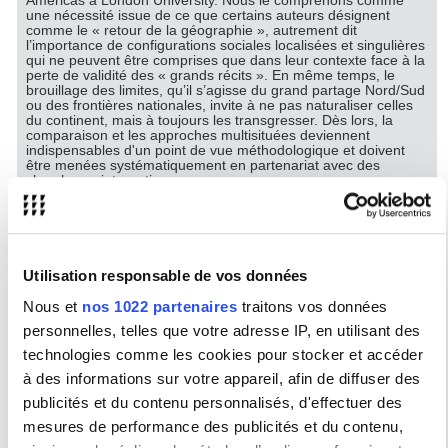
Americas à London University. Nous le comprenons comme
une nécessité issue de ce que certains auteurs désignent
comme le « retour de la géographie », autrement dit
l’importance de configurations sociales localisées et singulières
qui ne peuvent être comprises que dans leur contexte face à la
perte de validité des « grands récits ». En même temps, le
brouillage des limites, qu’il s’agisse du grand partage Nord/Sud
ou des frontières nationales, invite à ne pas naturaliser celles
du continent, mais à toujours les transgresser. Dès lors, la
comparaison et les approches multisituées deviennent
indispensables d'un point de vue méthodologique et doivent
être menées systématiquement en partenariat avec des
chercheurs internationaux.
Il s’agit aussi, comme nous l’avons pratiqué antérieurement,
d’utiliser l’ancrage dans les Amériques pour permettre la
pluridisciplinarité dans ses différentes déclinaisons - avec
désormais l’enjeu du dialogue avec des disciplines hors des
Utilisation responsable de vos données
SHS (écologie, SPI, sciences de la terre). Cela impose de viser
l’excellence dans les différentes disciplines représentées au
Nous et
nos 1022 partenaires
traitons vos données
sein de l’unité (géographie, histoire, économie, science
personnelles, telles que votre adresse IP, en utilisant des
politique, anthropologie, sociologie) pour mener au mieux ses
collaborations et pouvoir en retour faire évoluer les canons
technologies comme les cookies pour stocker et accéder
disciplinaires. La pluridisciplinarité doit être construite en
fonction des thèmes et des problématiques. Enfin, notre unité,
à des informations sur votre appareil, afin de diffuser des
bien qu’elle s’inscrive dans les approches internationales, n’a
publicités et du contenu personnalisés, d'effectuer des
pas de vocation particulière à étudier les relations
internationales au sens des rapports entre les Etats ; il s’agit
mesures de performance des publicités et du contenu,
plutôt d’étudier les sociétés américaines de l’intérieur, souvent