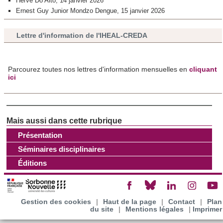
Hervé Do Alto, 14 janvier 2026
Ernest Guy Junior Mondzo Dengue,
15 janvier 2026
Les cookies nous permettent de personnaliser le contenu
et les annonces, d'offrir des fonctionnalités relatives aux
Lettre d'information de l'IHEAL-CREDA
médias sociaux et d'analyser notre trafic. Nous
partageons également des informations sur l'utilisation de
notre site avec nos partenaires de médias sociaux, de
Parcourez toutes nos lettres d'information mensuelles en
cliquant
ici
publicité et d'analyse, qui peuvent combiner celles-ci avec
d'autres informations que vous leur avez fournies ou qu'ils
ont collectées lors de votre utilisation de leurs services.
Présentation
Séminaires disciplinaires
Éditions
Gestion des cookies
|
Haut de la page
|
Contact
|
Plan
du site
|
Mentions légales
|
Imprimer