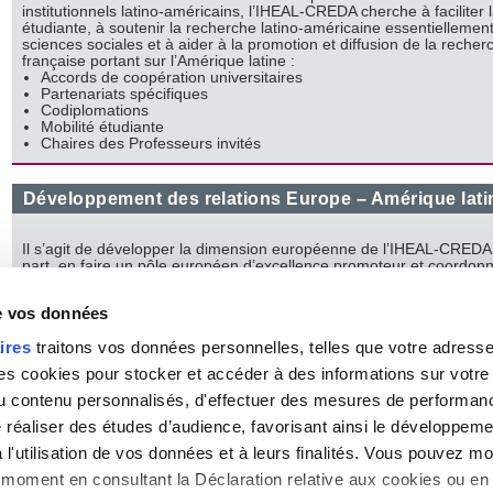
institutionnels latino-américains, l’IHEAL-CREDA cherche à faciliter l
étudiante, à soutenir la recherche latino-américaine essentiellemen
sciences sociales et à aider à la promotion et diffusion de la recher
française portant sur l’Amérique latine :
Accords de coopération universitaires
Partenariats spécifiques
Codiplomations
Mobilité étudiante
Chaires des Professeurs invités
Développement des relations Europe – Amérique lati
Il s’agit de développer la dimension européenne de l’IHEAL-CREDA 
part, en faire un pôle européen d’excellence promoteur et coordon
d’actions internationales avec et sur l’Amérique latine; d’autre part, 
des liens durables avec les universités et organismes spécialisés su
de vos données
l’Amérique latine en Europe.
L’IHEAL-CREDA, un acteur majeur des réseaux européens sur
ires
traitons vos données personnelles, telles que votre adresse I
l’Amérique latine (CEISAL, REDIAL)
L’IHEAL-CREDA porteur d’un projet de Master européen d’Etudes
 cookies pour stocker et accéder à des informations sur votre a
américaines
 du contenu personnalisés, d'effectuer des mesures de performan
Il s’agit in fine de contribuer au renforcement d’un espace euro-lati
e réaliser des études d’audience, favorisant ainsi le développeme
américain d’enseignement supérieur et de recherche.
l'utilisation de vos données et à leurs finalités. Vous pouvez mod
moment en consultant la Déclaration relative aux cookies ou en 