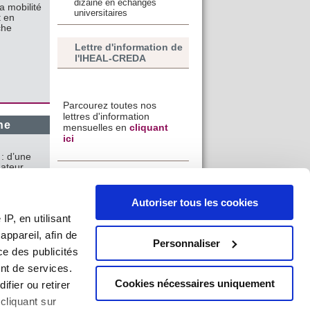
dizaine en échanges
a mobilité
universitaires
t en
che
Lettre d'information de
l'IHEAL-CREDA
Parcourez toutes nos
lettres d'information
ne
mensuelles en
cliquant
ici
: d’une
nateur
constituer
r
Autoriser tous les cookies
P, en utilisant
 latino-
ppareil, afin de
Personnaliser
ce des publicités
no-
nt de services.
Cookies nécessaires uniquement
ifier ou retirer
cliquant sur