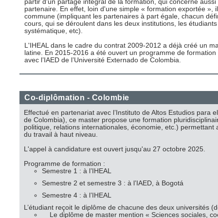
partir d'un partage intégral de la formation, qui concerne auss
partenaire. En effet, loin d'une simple « formation exportée », il
commune (impliquant les partenaires à part égale, chacun déf
cours, qui se déroulent dans les deux institutions, les étudian
systématique, etc).
L'IHEAL dans le cadre du contrat 2009-2012 a déjà créé un mas
latine. En 2015-2016 a été ouvert un programme de formation 
avec l’IAED de l’Université Externado de Colombia.
Co-diplômation - Colombie
Effectué en partenariat avec l’Instituto de Altos Estudios para
de Colombia), ce master propose une formation pluridisciplinai
politique, relations internationales, économie, etc.) permettan
du travail à haut niveau.
L'appel à candidature est ouvert jusqu'au 27 octobre 2025.
Programme de formation :
Semestre 1 : à l’IHEAL
Semestre 2 et semestre 3 : à l’IAED, à Bogotá
Semestre 4 : à l’IHEAL
L’étudiant reçoit le diplôme de chacune des deux universités (d
Le diplôme de master mention « Sciences sociales, co