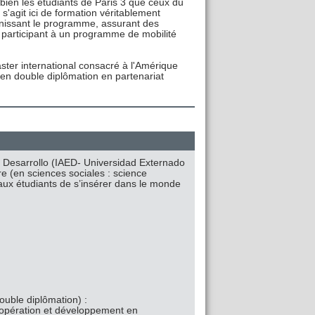
i bien les étudiants de Paris 3 que ceux du
 s'agit ici de formation véritablement
inissant le programme, assurant des
ts participant à un programme de mobilité
ter international consacré à l'Amérique
en double diplômation en partenariat
 el Desarrollo (IAED- Universidad Externado
re (en sciences sociales : science
t aux étudiants de s’insérer dans le monde
ouble diplômation) :
opération et développement en