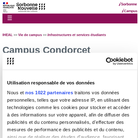
☰
IHEAL
>>
Vie de campus
>>
Infrastructures et services étudiants
Campus Condorcet
Adresse du campus
HEAL CREDA
Utilisation responsable de vos données
Campus Condorcet
Bâtiment de recherche sud
Nous et
nos 1022 partenaires
traitons vos données
5, cours des Humanités,
93322, Aubervilliers
personnelles, telles que votre adresse IP, en utilisant des
Métro : Front populaire
technologies comme les cookies pour stocker et accéder
à des informations sur votre appareil, afin de diffuser des
Itinéraire
publicités et du contenu personnalisés, d'effectuer des
mesures de performance des publicités et du contenu,
salles, services, etc.
ainsi que de réaliser des études d’audience, favorisant