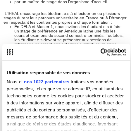
par un maître de stage dans l'organisme d'accueil
L’IHEAL encourage les étudiant.e.s à effectuer un ou plusieurs
stages durant leur parcours universitaire en France ou à l’étranger
en respectant les contraintes propres à chaque formation :
En DELA et Master 1, nous invitons les étudiant.e.s à faire
un stage de préférence en Amérique latine une fois les
cours et examens du second semestre terminés. Toutefois,
les étudiant.e.s devant se présenter aux sessions de
rattrapage ne seront pas autorisés à effectuer un stage.
En Master 2 Recherche, les étudiant.e.s peuvent effectuer
un stage en lien avec leurs travaux de recherche. Ce stage
comptera alors dans la validation du bloc "stage et terrain
de recherche" (M2 semestre 2)
En Master 2 Professionnel un stage d'une durée minimum
Utilisation responsable de vos données
de 3 mois (équivalent temps plein - 35h par semaine) et
maximum de 6 mois est obligatoire au deuxième semestre.
Nous et
nos 1022 partenaires
traitons vos données
Il constitue une UE à part entière, est sanctionné par une
personnelles, telles que votre adresse IP, en utilisant des
validation d'acquis et attribue des ECTS.
technologies comme les cookies pour stocker et accéder
Attention, depuis la parution du
décret n°2014-1420 en novembre
2014
, tout stage doit être adossé à un volume minimum de 200
à des informations sur votre appareil, afin de diffuser des
heures d'enseignements dans l'année en cours. En conséquence,
publicités et du contenu personnalisés, d'effectuer des
les étudiants qui effectueraient un redoublement ne pourront pas
effectuer de stage.
mesures de performance des publicités et du contenu,
Quelque soit la formation préparée,
le contenu du stage devra
ainsi que de réaliser des études d’audience, favorisant
préalablement être validé par l'enseignant référent ou par un
ainsi le développement de services. Vous avez le choix