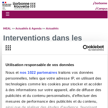
☰
IHEAL
>>
Actualités & Agenda
>>
Actualités
Interventions dans les
médias
L'IHEAL - CREDA dans les médias avril-juin 2026
L'IHEAL - CREDA dans les médias mars 2026
Utilisation responsable de vos données
L'IHEAL - CREDA dans les médias février-mars 2026
Nous et
nos 1022 partenaires
traitons vos données
personnelles, telles que votre adresse IP, en utilisant des
Guichet numérique étudiant
technologies comme les cookies pour stocker et accéder
Pour toutes questions concernant votre scolarité ou les formations de la
à des informations sur votre appareil, afin de diffuser des
Sorbonne Nouvelle,
connectez vous
puis saisissez votre demande.
publicités et du contenu personnalisés, d'effectuer des
Vous trouverez des explications et de l'aide
sur cette page
.
mesures de performance des publicités et du contenu,
ainsi que de réaliser des études d’audience, favorisant