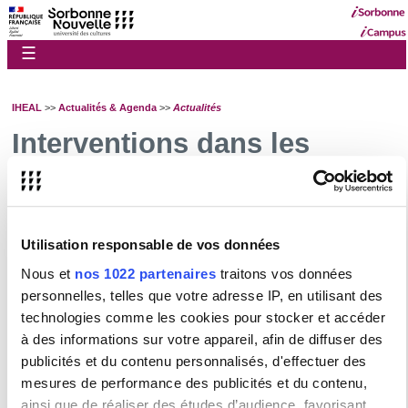
☰
IHEAL
>>
Actualités & Agenda
>>
Actualités
Interventions dans les
médias
L'IHEAL - CREDA dans les médias avril-juin 2026
L'IHEAL - CREDA dans les médias mars 2026
Utilisation responsable de vos données
L'IHEAL - CREDA dans les médias février-mars 2026
Nous et
nos 1022 partenaires
traitons vos données
personnelles, telles que votre adresse IP, en utilisant des
Guichet numérique étudiant
technologies comme les cookies pour stocker et accéder
Pour toutes questions concernant votre scolarité ou les formations de la
à des informations sur votre appareil, afin de diffuser des
Sorbonne Nouvelle,
connectez vous
puis saisissez votre demande.
publicités et du contenu personnalisés, d'effectuer des
Vous trouverez des explications et de l'aide
sur cette page
.
mesures de performance des publicités et du contenu,
ainsi que de réaliser des études d’audience, favorisant