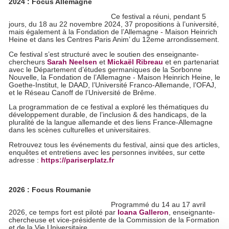
2024 : Focus Allemagne
Ce festival a réuni, pendant 5
jours, du 18 au 22 novembre 2024, 37 propositions à l’université,
mais également à la Fondation de l’Allemagne - Maison Heinrich
Heine et dans les Centres Paris Anim’ du 12eme arrondissement.
Ce festival s’est structuré avec le soutien des enseignante-
chercheurs
Sarah Neelsen
et
Mickaël Ribreau
et en partenariat
avec le Département d’études germaniques de la Sorbonne
Nouvelle, la Fondation de l’Allemagne - Maison Heinrich Heine, le
Goethe-Institut, le DAAD, l’Université Franco-Allemande, l’OFAJ,
et le Réseau Canoff de l’Université de Brême.
La programmation de ce festival a exploré les thématiques du
développement durable, de l’inclusion & des handicaps, de la
pluralité de la langue allemande et des liens France-Allemagne
dans les scènes culturelles et universitaires.
Retrouvez tous les événements du festival, ainsi que des articles,
enquêtes et entretiens avec les personnes invitées, sur cette
adresse :
https://pariserplatz.fr
2026 : Focus Roumanie
Programmé du 14 au 17 avril
2026, ce temps fort est piloté par
Ioana Galleron
, enseignante-
chercheuse et vice-présidente de la Commission de la Formation
et de la Vie Universitaire.