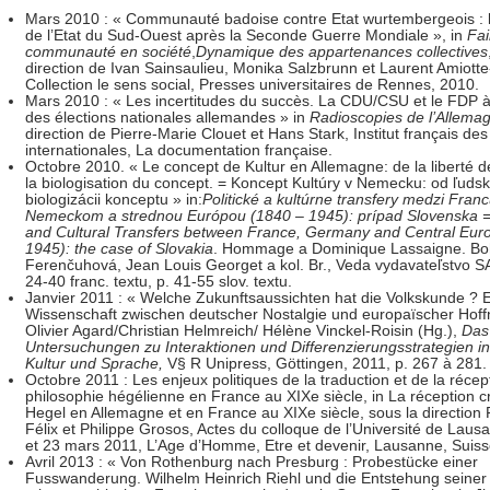
Mars 2010 : « Communauté badoise contre Etat wurtembergeois : l
de l’Etat du Sud-Ouest après la Seconde Guerre Mondiale », in
Fai
communauté en société
,
Dynamique des appartenances collectives
direction de Ivan Sainsaulieu, Monika Salzbrunn et Laurent Amiotte
Collection le sens social, Presses universitaires de Rennes, 2010.
Mars 2010 : « Les incertitudes du succès. La CDU/CSU et le FDP à l
des élections nationales allemandes » in
Radioscopies de l’Allema
direction de Pierre-Marie Clouet et Hans Stark, Institut français des
internationales, La documentation française.
Octobre 2010. « Le concept de Kultur en Allemagne: de la liberté 
la biologisation du concept. = Koncept Kultúry v Nemecku: od ľudsk
biologizácii konceptu » in:
Politické a kultúrne transfery medzi Fra
Nemeckom a strednou Európou (1840 – 1945): prípad Slovenska = P
and Cultural Transfers between France, Germany and Central Eur
1945): the case of Slovakia
. Hommage a Dominique Lassaigne. Bo
Ferenčuhová, Jean Louis Georget a kol. Br., Veda vydavateľstvo S
24-40 franc. textu, p. 41-55 slov. textu.
Janvier 2011 : « Welche Zukunftsaussichten hat die Volkskunde ? 
Wissenschaft zwischen deutscher Nostalgie und europaïscher Hoff
Olivier Agard/Christian Helmreich/ Hélène Vinckel-Roisin (Hg.),
Das
Untersuchungen zu Interaktionen und Differenzierungsstrategien
in
Kultur und Sprache,
V§ R Unipress, Göttingen, 2011, p. 267 à 281.
Octobre 2011 : Les enjeux politiques de la traduction et de la récep
philosophie hégélienne en France au XIXe siècle, in La réception c
Hegel en Allemagne et en France au XIXe siècle, sous la direction 
Félix et Philippe Grosos, Actes du colloque de l’Université de Lau
et 23 mars 2011, L’Age d’Homme, Etre et devenir, Lausanne, Suiss
Avril 2013 : « Von Rothenburg nach Presburg : Probestücke einer
Fusswanderung. Wilhelm Heinrich Riehl und die Entstehung seiner