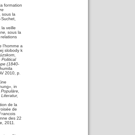
a formation
re
, sous la
-Suchet,
a veille
gne,
sous la
 relations
de l’homme a
ej slobody k
ncúzskom,
olitical
ope (1840-
humila
AV 2010, p.
Eine
nung», in
 Populäre,
 Literatur,
tion de la
roisée de
Francois
sanne des 22
e, 2011.