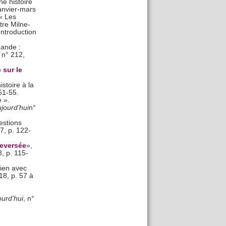
ne histoire
anvier-mars
« Les
re Milne-
ntroduction
ande :
 n° 212,
 sur le
stoire à la
51-55.
 ».
jourd’hui
n°
estions
7, p. 122-
leversée
»,
, p. 115-
tien avec
18, p. 57 à
urd’hui
, n°