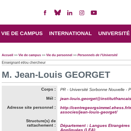
VIE DE CAMPUS
INTERNATIONAL
UNIVERSITÉ
Accueil
>>
Vie de campus
>>
Vie du personnel
>>
Personnels de l'Université
Enseignant et/ou chercheur
M. Jean-Louis GEORGET
Corps :
PR - Université Sorbonne Nouvelle - P
Mél :
jean-louis.georget@institutfrancai
Adresse site personnel :
http://centregeorgsimmel.ehess.f
associes/jean-louis-georget/
Structure(s) de
rattachement :
Département : Langues Etrangères
Appliquées (LEA)