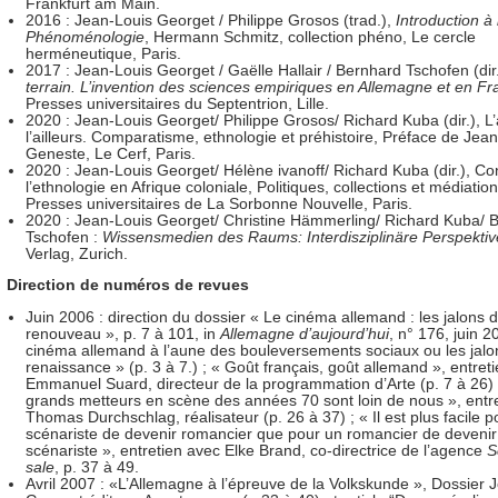
Frankfurt am Main.
2016 : Jean-Louis Georget / Philippe Grosos (trad.),
Introduction à
Phénoménologie
, Hermann Schmitz, collection phéno, Le cercle
herméneutique, Paris.
2017 : Jean-Louis Georget / Gaëlle Hallair / Bernhard Tschofen (dir.
terrain. L’invention des sciences empiriques en Allemagne et en Fr
Presses universitaires du Septentrion, Lille.
2020 : Jean-Louis Georget/ Philippe Grosos/ Richard Kuba (dir.), L’
l’ailleurs. Comparatisme, ethnologie et préhistoire, Préface de Jea
Geneste, Le Cerf, Paris.
2020 : Jean-Louis Georget/ Hélène ivanoff/ Richard Kuba (dir.), Co
l’ethnologie en Afrique coloniale, Politiques, collections et médiation
Presses universitaires de La Sorbonne Nouvelle, Paris.
2020 : Jean-Louis Georget/ Christine Hämmerling/ Richard Kuba/ 
Tschofen :
Wissensmedien des Raums: Interdisziplinäre Perspekti
Verlag, Zurich.
Direction de numéros de revues
Juin 2006 : direction du dossier « Le cinéma allemand : les jalons d
renouveau », p. 7 à 101, in
Allemagne d’aujourd’hui
, n° 176, juin 2
cinéma allemand à l’aune des bouleversements sociaux ou les jalo
renaissance » (p. 3 à 7.) ; « Goût français, goût allemand », entret
Emmanuel Suard, directeur de la programmation d’Arte (p. 7 à 26) 
grands metteurs en scène des années 70 sont loin de nous », entr
Thomas Durchschlag, réalisateur (p. 26 à 37) ; « Il est plus facile p
scénariste de devenir romancier que pour un romancier de devenir
scénariste », entretien avec Elke Brand, co-directrice de l’agence
S
sale
, p. 37 à 49.
Avril 2007 : «L’Allemagne à l’épreuve de la Volkskunde », Dossier 