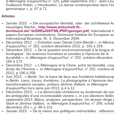
d’
Allemagne d’aujourd’hui
n° 220, juillet septembre 2017. Jean-Lou
Guillaume Robin, « Introduction. La danse contemporaine dans l’e
germanique », p. 67 à 71.
Articles
Janvier 2010 : « Die europäische Identität, oder: der schrittweise A
neuartigen Macht»,
http://www.wirtschaft.fh-
dortmund.de/~ib/DIfEaIS/HTML/PDF/georget.pdf,
International
papers European contributions, Dortmund Institute for European a
International Business, Nr. 4, Dezember 2009.
Décembre 2012 : « Entretien avec Daniel Cohn-Bendit », in
Allema
d’aujourd’hui
, n° 202, octobre-décembre 2012, p. 156 à 159.
Décembre 2012 : « De la question environnementale à la longue d
écologique : les sciences humaines et sociales à l’épreuve de la
durabilité », in
Allemagne d’aujourd’hui
, n° 202, octobre-décembre 
160 à 173.
Décembre 2012 : « L’Allemagne et la Chine, entre territorialité, coo
droits de l’Homme », in
Allemagne d’aujourd’hui,
n° 202, octobre-
2012,
p.196 à 208.
Juin 2013 : « Berlin. Sur la trace de lieux aux frontières kaléidosco
in
Berlin. Lieux, traces, frontières. La photographie à l’épreuve des
transformations sociales
, préface Jérôme Vaillant, in
Allemagne
d’aujourd’hui
hors série juin 2013, p.4 à 12.
Décembre 2013 : « La démocratie-chrétienne au lendemain de son
les ambiguïtés d’une incontestable victoire », in
Les élections fédér
septembre 2013
.
Bilans, analyses, perspectives
. Un dossier dirigé
Stark et Jérôme Vaillant, in
Allemagne d’aujourd’hui,
n° 206, octob
décembre 201 »,
p. 88 à 101.
Janvier 2015 : « De la nation aux politiques mémorielles : réflexions