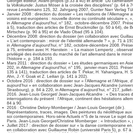
Georget éditeur, Avant-propos (p.33 à 40) et article “Du caméralis
la
Volkskunde
: Justus Möser à la croisée des disciplines” (p. 64 à 76
revue
Lendemains
125, 32. Jahrgang 2007, Gunter Narr Verlag Tü
Janvier 2008 : direction du dossier « Les relations de l’Allemagne 
voisins est-européens : nouvelle donne ou continuité séculaire », »,
in
Allemagne d’aujourd’hui
, n° 182, octobre-décembre 2007. Présen
à 5), traduction des articles de Ernst Bruckmüller (p. 50 à 64), de 
Mirtschev (p. 90 à 95) et de Vlado Obad (95 à 104).
Décembre 2008: direction du dossier (en collaboration avec Guill
« L’art contemporain : miroir de l’identité allemande ? », p. 71 à 19
in
Allemagne d’aujourd’hui
, n° 182, octobre-décembre 2008. Présen
à 75, entretien avec H. Hanstein : « La maison Lempertz , observat
privilégié des évolutions du marché de l’art allemand dans le miroir
l’histoire », p. 184 à 193.
Mars 2011 : direction du dossier « Les études germaniques en Asie
202, in
Allemagne d’aujourd’hui
, n° 195, janvier-mars 2011. Présen
135 à 141), traduction des articles de T. Pekar, H. Yahanigara, H. S
Ahn, J.-Y. Goak et Z. Leilian (p. 141 à 202).
Octobre 2016 : direction de dossier sur « l’Allemagne et l’Afrique, d
aujourd’hui » en collaboration avec Jean-Jacques Alcandre (univers
Strasbourg), p. 84 à 220, in Allemagne d’aujourd’hui, n° 217, juille
2016. Jean-Louis Georget/ Jean-Jacques Alcandre : « Des traces 
interrogations du présent : l’Afrique, continent des hésitations alle
84 à 90.
2016 : Christine Delory-Momberger / Jean-Louis Georget (dir.).
Représentations, traces, images. Des peintures du néolithique aux 
soi contemporaines. Hors-série Actuels n°5 de la revue Le sujet dan
Paris. Jean-Louis Georget/Christine Momberger : « Introduction », 
Juillet 2017 : direction de dossier sur « la danse contemporaine e
en collaboration avec Guillaume Robin (université Paris 5), p. 67 à 