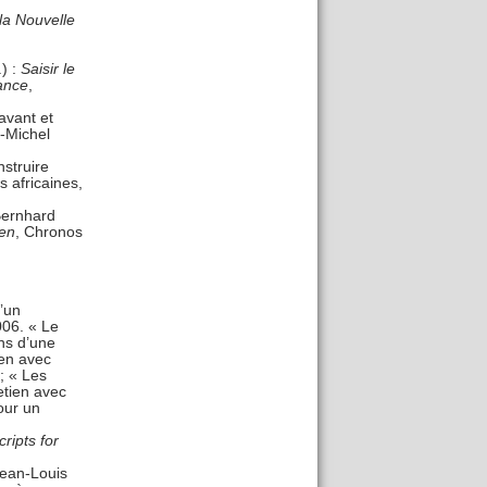
 la Nouvelle
) :
Saisir le
ance
,
avant et
n-Michel
nstruire
s africaines,
Bernhard
ven
, Chronos
’un
006. « Le
ns d’une
ien avec
; « Les
etien avec
our un
cripts for
Jean-Louis