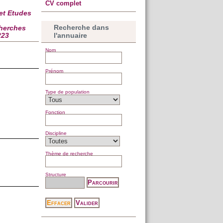
CV complet
et Etudes
Recherche dans
cherches
l'annuaire
223
Nom
Prénom
Type de population
Fonction
Discipline
Thème de recherche
Structure