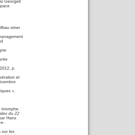
is Georget/
space
ufbau einer
 management
nd
gne
urée
2012, p.
pération et
décembre
piques »,
 triomphe :
ales du 22
 par Hans
re-
 sur les