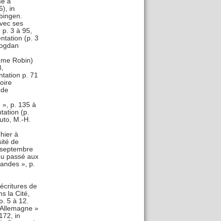
me à
), in
bingen.
avec ses
 p. 3 à 95,
tation (p. 3
Bogdan
aume Robin)
3,
tation p. 71
oire
 de
 », p. 135 à
tation (p.
uto, M.-H.
’hier à
ité de
t-septembre
du passé aux
mandes », p.
écritures de
s la Cité,
p. 5 à 12.
n Allemagne »
172, in