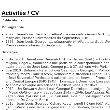
Activités / CV
Publications
Monographie
2022 : Jean-Louis Georget,
L'ethnologie nationale allemande. Auto
discipline
, Presses universitaires du Septentrion, Lille.
1999 : Jean-Louis Georget,
La démocratie-chrétienne en Bade-Wu
Presses universitaires du Septentrion, Lille.
Ouvrages
Juillet 2001 : Jean-Louis Georget/ Philippe Grosos (trad.), « Ecrits s
religion, Hegel », traduction d’une partie de la correspondance non 
avant-propos de Jean-Louis Georget p.1 à 37, éditions Vrin, Paris.
Juin 2010 : Bohumila Ferencuhová /Jean-Louis Georget, « Politick
transfery medzi Francúzscom, Nemeckom a strednou Európou (18
prípad Slovenska/ Political and cultural transfers between France
and Central Europe (1840-1945), Hommage à Dominique Lassaign
Académie slovaque des sciences, Editions Veda, Bratislava.
2012 : Uta Schwarz/ Jean-Louis Georget/ Dominique Lassaigne, (é
« Meine Gefängnisse »: Tagebücher 1943 – 1945: Emil Alphons Rh
Tagebücher 1943 bis 1945,
Studien und Texte Zur Sozialgeschicht
Literatur,
De Gruyter, Berlin.
2016 : Jean-Louis Georget/ Richard Kuba/ Ivanoff Hélène (éd.),
Kul
Leo Frobenius und seine Zeitgenossen
, Kulturstudien, tome 129, 