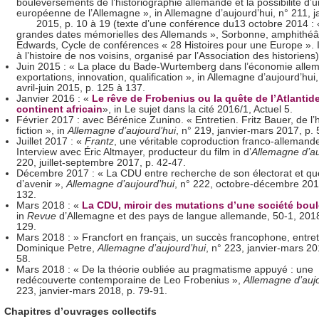
bouleversements de l’historiographie allemande et la possibilité d’u
européenne de l’Allemagne », in Allemagne d’aujourd’hui, n° 211, j
2015, p. 10 à 19 (texte d’une conférence du13 octobre 2014 : 
grandes dates mémorielles des Allemands », Sorbonne, amphithéât
Edwards, Cycle de conférences « 28 Histoires pour une Europe ». I
à l’histoire de nos voisins, organisé par l’Association des historiens)
Juin 2015 : « La place du Bade-Wurtemberg dans l’économie allem
exportations, innovation, qualification », in Allemagne d’aujourd’hui,
avril-juin 2015, p. 125 à 137.
Janvier 2016 : «
Le rêve de Frobenius ou la quête de l’Atlantide
continent africain
», in Le sujet dans la cité 2016/1, Actuel 5.
Février 2017 : avec Bérénice Zunino. « Entretien. Fritz Bauer, de l’hi
fiction », in
Allemagne d’aujourd’hui
, n° 219, janvier-mars 2017, p. 
Juillet 2017 : «
Frantz
, une véritable coproduction franco-allemande
Interview avec Éric Altmayer, producteur du film in d’
Allemagne d’au
220, juillet-septembre 2017, p. 42-47.
Décembre 2017 : « La CDU entre recherche de son électorat et qu
d’avenir »,
Allemagne d’aujourd’hui
, n° 222, octobre-décembre 201
132.
Mars 2018 : «
La CDU, miroir des mutations d’une société bou
in
Revue
d’Allemagne et des pays de langue allemande, 50-1, 2018
129.
Mars 2018 : » Francfort en français, un succès francophone, entre
Dominique Petre,
Allemagne d’aujourd’hui
, n° 223, janvier-mars 20
58.
Mars 2018 : « De la théorie oubliée au pragmatisme appuyé : une
redécouverte contemporaine de Leo Frobenius »,
Allemagne d’aujo
223, janvier-mars 2018, p. 79-91.
Chapitres d’ouvrages collectifs