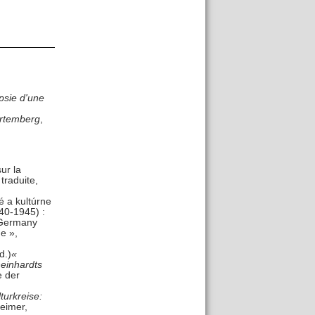
psie d'une
rtemberg
,
ur la
traduite,
é a kultúrne
40-1945) :
, Germany
e »,
d.)
«
einhardts
e der
turkreise:
Reimer,