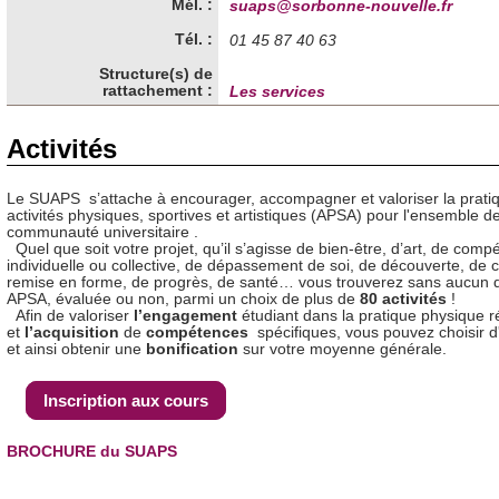
Mél. :
suaps@sorbonne-nouvelle.fr
Tél. :
01 45 87 40 63
Structure(s) de
rattachement :
Les services
Activités
Le SUAPS s’attache à encourager, accompagner et valoriser la prati
activités physiques, sportives et artistiques (APSA) pour l'ensemble de
communauté universitaire .
Quel que soit votre projet, qu’il s’agisse de bien-être, d’art, de compé
individuelle ou collective, de dépassement de soi, de découverte, de 
remise en forme, de progrès, de santé… vous trouverez sans aucun 
APSA, évaluée ou non, parmi un choix de plus de
80 activités
!
Afin de valoriser
l’engagement
étudiant dans la pratique physique r
et
l’acquisition
de
compétences
spécifiques, vous pouvez choisir d
et ainsi obtenir une
bonification
sur votre moyenne générale.
Inscription aux cours
BROCHURE du SUAPS