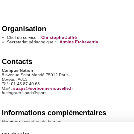
Organisation
Chef de service :
Christophe Jaffré
Secrétariat pédagogique :
Armine Etcheverria
Contacts
Campus Nation
8 avenue Saint Mandé 75012 Paris
Bureau
: A013
Tel
: 01 45 87 40 63
Mail
:
suaps@sorbonne-nouvelle.fr
Instagram
: paris3sport
Informations complémentaires
Horaires d'ouverture du bureau
:
Le lundi,
mardi, jeudi et vendredi de 9h30 à 12h00 et de 13h30 à 