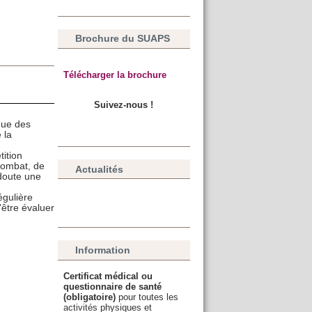
Brochure du SUAPS
Télécharger la brochure
Suivez-nous !
que des
 la
tition
combat, de
Actualités
doute une
égulière
'être évaluer
Information
Certificat médical ou
questionnaire de santé
(obligatoire)
pour toutes les
activités physiques et