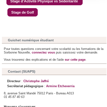
Stage d'Activité Physique vs Sédentarité
consentement à tout moment à partir de la déclaration sur
les cookies.
Stage de Golf
Les cookies nous permettent de personnaliser le contenu
et les annonces, d'offrir des fonctionnalités relatives aux
médias sociaux et d'analyser notre trafic. Nous
partageons également des informations sur l'utilisation de
Guichet numérique étudiant
notre site avec nos partenaires de médias sociaux, de
Pour toutes questions concernant votre scolarité ou les formations de la
publicité et d'analyse, qui peuvent combiner celles-ci avec
Sorbonne Nouvelle,
connectez vous
puis saisissez votre demande.
d'autres informations que vous leur avez fournies ou qu'ils
Vous trouverez des explications et de l'aide
sur cette page
.
ont collectées lors de votre utilisation de leurs services.
Contact (SUAPS)
Directeur
:
Christophe Jaffré
Secrétariat pédagogique
:
Armine Etcheverria
8, avenue Saint Mandé 75012 Paris - Bureau A013
01 45 87 40 63
Horaires d'ouverture