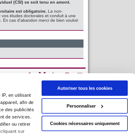
ividuel (CSI) se soit tenu en amont.
itaire est obligatoire.
La non-
z vos études doctorales et conduit à une
P). En cas d'abandon merci de bien vouloir
an du site
|
Mentions légales
|
Imprimer
Autoriser tous les cookies
P, en utilisant
ppareil, afin de
Personnaliser
ce des publicités
nt de services.
Cookies nécessaires uniquement
ifier ou retirer
cliquant sur