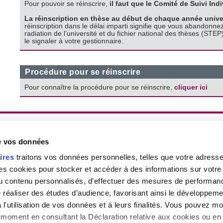
Pour pouvoir se réinscrire,
il faut que le Comité de Suivi Ind
La réinscription en thèse au début de chaque année univers
réinscription dans le délai imparti signifie que vous abandonne
radiation de l’université et du fichier national des thèses (STE
le signaler à votre gestionnaire.
Procédure pour se réinscrire
Pour connaître la procédure pour se réinscrire,
cliquer ici
Gestion des cookies
|
Haut de la page
|
Contact
|
Pl
de vos données
ires
traitons vos données personnelles, telles que votre adresse I
 cookies pour stocker et accéder à des informations sur votre a
 du contenu personnalisés, d'effectuer des mesures de performan
e réaliser des études d’audience, favorisant ainsi le développeme
l'utilisation de vos données et à leurs finalités. Vous pouvez mod
moment en consultant la Déclaration relative aux cookies ou en 