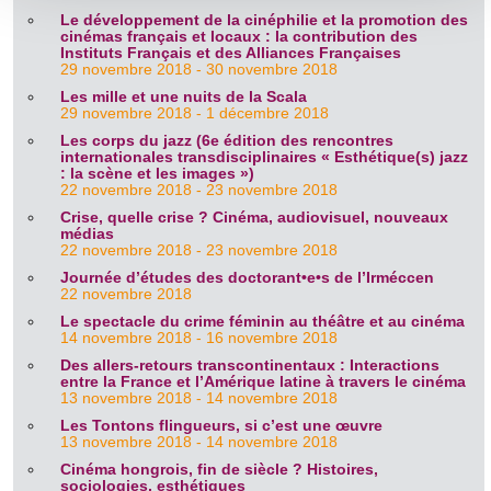
Le développement de la cinéphilie et la promotion des
section « Détails »
. Vous pouvez modifier ou retirer votre
cinémas français et locaux : la contribution des
consentement à tout moment à partir de la déclaration sur
Instituts Français et des Alliances Françaises
29 novembre 2018 - 30 novembre 2018
les cookies.
Les mille et une nuits de la Scala
29 novembre 2018 - 1 décembre 2018
Les cookies nous permettent de personnaliser le contenu
Les corps du jazz (6e édition des rencontres
et les annonces, d'offrir des fonctionnalités relatives aux
internationales transdisciplinaires « Esthétique(s) jazz
: la scène et les images »)
médias sociaux et d'analyser notre trafic. Nous
22 novembre 2018 - 23 novembre 2018
partageons également des informations sur l'utilisation de
Crise, quelle crise ? Cinéma, audiovisuel, nouveaux
médias
notre site avec nos partenaires de médias sociaux, de
22 novembre 2018 - 23 novembre 2018
publicité et d'analyse, qui peuvent combiner celles-ci avec
Journée d’études des doctorant•e•s de l’Irméccen
d'autres informations que vous leur avez fournies ou qu'ils
22 novembre 2018
ont collectées lors de votre utilisation de leurs services.
Le spectacle du crime féminin au théâtre et au cinéma
14 novembre 2018 - 16 novembre 2018
Des allers-retours transcontinentaux : Interactions
entre la France et l’Amérique latine à travers le cinéma
13 novembre 2018 - 14 novembre 2018
Les Tontons flingueurs, si c’est une œuvre
13 novembre 2018 - 14 novembre 2018
Cinéma hongrois, fin de siècle ? Histoires,
sociologies, esthétiques