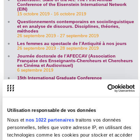
Conference of the Eisenstein International Network
(EIN)
15 octobre 2019 - 16 octobre 2019
Questionnements contemporains en sociolinguistique
et en analyse de discours. Disciplines, théories,
méthodes
26 septembre 2019 - 27 septembre 2019
Les femmes au spectacle de l’Antiquité à nos jours
26 septembre 2019 - 28 septembre 2019
Journée doctorale de l’AFECCAV (Association
Française des Enseignants-Chercheurs et Chercheurs
en Cinéma et Audiovisuel)
6 septembre 2019
15th International Graduate Conference
1 juillet 2019 - 3 juillet 2019
La Scène cachée : Quelle scène fantôme transparaît à
travers le dispositif de l'image-écran ?
24 juin 2019
Formes et lieux du Virtuel : première cartographie
Utilisation responsable de vos données
20 juin 2019 - 21 juin 2019
Nous et
nos 1022 partenaires
traitons vos données
Antibio-addicts? - Defining and Governing
Antimicrobial Resistance in the Age of One Health
personnelles, telles que votre adresse IP, en utilisant des
20 juin 2019 - 21 juin 2019
technologies comme les cookies pour stocker et accéder
Le Nucléaire en mots et en images