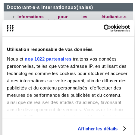
Doctorant-e-s internationaux(nales)
Informations pour les étudiant-e-s
internationaux(nales)
Etudiant-e-s réfugié-e-s
Association ALPHEE
(Aide à la rédaction en français
pour les doctorant-e-s internationaux(nales), association
de loi 1901)
Utilisation responsable de vos données
Nous et
nos 1022 partenaires
traitons vos données
Vie étudiante
personnelles, telles que votre adresse IP, en utilisant des
Les droits d’inscription à l’université Sorbonne
technologies comme les cookies pour stocker et accéder
Nouvelle
à des informations sur votre appareil, afin de diffuser des
Espace de travail des doctorant-e-s (Maison de la
publicités et du contenu personnalisés, d'effectuer des
Recherche)
mesures de performance des publicités et du contenu,
Les interlocuteurs de la vie étudiante
ainsi que de réaliser des études d’audience, favorisant
La Contribution Vie Etudiante et de Campus | CVEC
ainsi le développement de services. Vous avez le choix
Service interuniversitaire de Santé Étudiante (SSE)
quant à l'utilisation de vos données et à leurs finalités.
Pôle Social (une assistante sociale rattachée à
Vous pouvez modifier ou retirer votre consentement à tout
l’université est dédiée aux étudiant-e-s de la
Afficher les détails
Sorbonne Nouvelle)
moment en consultant la Déclaration relative aux cookies