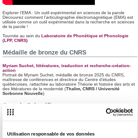
Explorer l’EMA : Un outil expérimental en sciences de la parole
Découvrez comment l’articulographie électromagnétique (EMA) est
utilisée comme un outil expérimental dans la recherche en sciences
de la parole !
Tournée au sein du
Laboratoire de Phonétique et Phonologie
(LPP, CNRS)
Médaille de bronze du CNRS
Myriam Suchet, littératures, traduction et recherche-création-
action
Portrait de Myriam Suchet, médaille de bronze 2025 du CNRS,
maîtresse de conférences et directrice du Centre d'études
québécoises, rattachée au laboratoire Théorie et histoire des arts et
des littératures de la modernité (
Thalim, CNRS / Université
Sorbonne Nouvelle
).
Agenda Scientifique
Écritures performatives contemporaines Programme 2026
du GRAPPE – Groupe de Recherches Autour des
Pratiques Performatives et de leurs Écritures
15 janvier 2026 - 15 décembre 2026
Utilisation responsable de vos données
Sortir de Terre - Exposition photographique