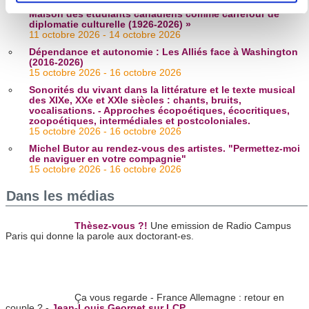
pour en relever les caractéristiques spécifiques
Colloque « Un siècle de francophonie transatlantique : la
Maison des étudiants canadiens comme carrefour de
(empreintes digitales).
diplomatie culturelle (1926-2026) »
11 octobre 2026 - 14 octobre 2026
Pour en savoir plus sur le traitement de vos données
Dépendance et autonomie : Les Alliés face à Washington
personnelles et définir vos préférences, reportez-vous à la
(2016-2026)
section « Détails »
. Vous pouvez modifier ou retirer votre
15 octobre 2026 - 16 octobre 2026
consentement à tout moment à partir de la déclaration sur
Sonorités du vivant dans la littérature et le texte musical
des XIXe, XXe et XXIe siècles : chants, bruits,
les cookies.
vocalisations. - Approches écopoétiques, écocritiques,
zoopoétiques, intermédiales et postcoloniales.
15 octobre 2026 - 16 octobre 2026
Les cookies nous permettent de personnaliser le contenu
Michel Butor au rendez-vous des artistes. "Permettez-moi
et les annonces, d'offrir des fonctionnalités relatives aux
de naviguer en votre compagnie"
15 octobre 2026 - 16 octobre 2026
médias sociaux et d'analyser notre trafic. Nous
partageons également des informations sur l'utilisation de
Dans les médias
notre site avec nos partenaires de médias sociaux, de
publicité et d'analyse, qui peuvent combiner celles-ci avec
Thèsez-vous ?!
Une emission de Radio Campus
Paris qui donne la parole aux doctorant-es.
d'autres informations que vous leur avez fournies ou qu'ils
ont collectées lors de votre utilisation de leurs services.
Ça vous regarde - France Allemagne : retour en
couple ? -
Jean-Louis Georget sur LCP