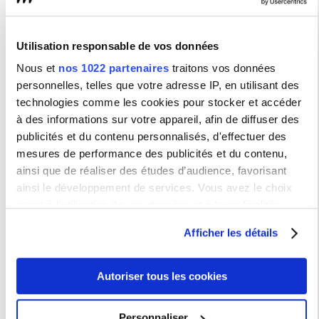
Direction des services financières (DSF)
La Direction de la Formation Tout au Long de la Vie et
des relations avec le monde socio-économique
(DFTLVIP)
Utilisation responsable de vos données
Service Information, Orientation Et Carrière
(SIOEC)
Nous et
nos 1022 partenaires
traitons vos données
Service de la formation continue (SFC)
personnelles, telles que votre adresse IP, en utilisant des
Réseau alumni
technologies comme les cookies pour stocker et accéder
Relations avec le monde socio-économique
à des informations sur votre appareil, afin de diffuser des
Services communs
publicités et du contenu personnalisés, d'effectuer des
mesures de performance des publicités et du contenu,
Service Arts et Cultures (SAC)
ainsi que de réaliser des études d’audience, favorisant
Direction des bibliothèques universitaires (DBU)
ainsi le développement de services. Vous avez le choix
Service universitaire des activités physiques et
sportives (SUAPS)
quant à l'utilisation de vos données et à leurs finalités.
Vous pouvez modifier ou retirer votre consentement à tout
Services généraux
Afficher les détails
moment en consultant la Déclaration relative aux cookies
Direction du numérique (DNUM)
ou en cliquant sur l'icône de confidentialité.
Sous-direction Applications & Développement
(AD)
Autoriser tous les cookies
Sous-direction Infrastructures, Proximité et
Si vous le permettez, nous aimerions également :
Audiovisuel (IPA)
Collecter des informations sur votre localisation
Personnaliser