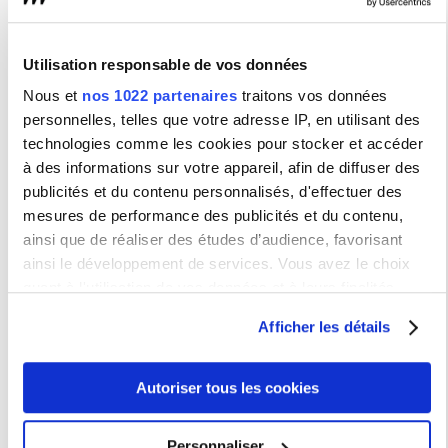
Direction des services financières (DSF)
La Direction de la Formation Tout au Long de la Vie et
des relations avec le monde socio-économique
(DFTLVIP)
Utilisation responsable de vos données
Service Information, Orientation Et Carrière
(SIOEC)
Nous et
nos 1022 partenaires
traitons vos données
Service de la formation continue (SFC)
personnelles, telles que votre adresse IP, en utilisant des
Réseau alumni
technologies comme les cookies pour stocker et accéder
Relations avec le monde socio-économique
à des informations sur votre appareil, afin de diffuser des
Services communs
publicités et du contenu personnalisés, d'effectuer des
mesures de performance des publicités et du contenu,
Service Arts et Cultures (SAC)
ainsi que de réaliser des études d’audience, favorisant
Direction des bibliothèques universitaires (DBU)
ainsi le développement de services. Vous avez le choix
Service universitaire des activités physiques et
sportives (SUAPS)
quant à l'utilisation de vos données et à leurs finalités.
Vous pouvez modifier ou retirer votre consentement à tout
Services généraux
Afficher les détails
moment en consultant la Déclaration relative aux cookies
Direction du numérique (DNUM)
ou en cliquant sur l'icône de confidentialité.
Sous-direction Applications & Développement
(AD)
Autoriser tous les cookies
Sous-direction Infrastructures, Proximité et
Si vous le permettez, nous aimerions également :
Audiovisuel (IPA)
Collecter des informations sur votre localisation
Personnaliser