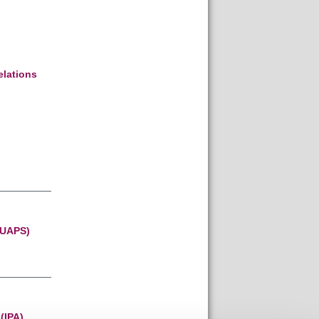
elations
(SUAPS)
(IPA)