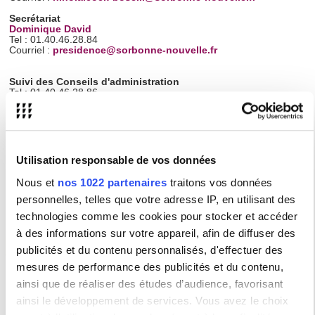
Secrétariat
Dominique David
Tel : 01.40.46.28.84
Courriel :
presidence@sorbonne-nouvelle.fr
Suivi des Conseils d'administration
Tel : 01.40.46.28.86
Courriel :
ca@sorbonne-nouvelle.fr
Elections
Courriel :
elections@sorbonne-nouvelle.fr
Utilisation responsable de vos données
Nous et
nos 1022 partenaires
traitons vos données
Contacts
personnelles, telles que votre adresse IP, en utilisant des
technologies comme les cookies pour stocker et accéder
à des informations sur votre appareil, afin de diffuser des
Gouvernance
publicités et du contenu personnalisés, d'effectuer des
mesures de performance des publicités et du contenu,
Équipe présidentielle
ainsi que de réaliser des études d’audience, favorisant
Conseils centraux
ainsi le développement de services. Vous avez le choix