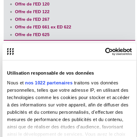
Offre de l'ED 120
Offre de l'ED 122
Offre de l'ED 267
Offre de l'ED 661 ex ED 622
Offre de l'ED 625
Offre de formation transversale 10 ECTS
Vous pouvez suivre les formations transversales proposées via
les liens ci-dessous en fonction des exigences de votre école
Utilisation responsable de vos données
doctorale.
Nous et
nos 1022 partenaires
traitons vos données
Séminaire sur l'éthique de la recherche et sur l'intégrité
personnelles, telles que votre adresse IP, en utilisant des
scientifique
technologies comme les cookies pour stocker et accéder
Ethique de la recherche et intégrité scientifique
à des informations sur votre appareil, afin de diffuser des
obligatoire
2 ECTS
publicités et du contenu personnalisés, d'effectuer des
Séminaires méthodologiques
mesures de performance des publicités et du contenu,
ainsi que de réaliser des études d’audience, favorisant
Offre de la BSN Bibliothèque de la Sorbonne
Nouvelle
ainsi le développement de services. Vous avez le choix