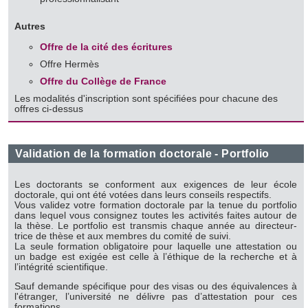
Les cookies nous permettent de personnaliser le contenu
et les annonces, d'offrir des fonctionnalités relatives aux
Autres
médias sociaux et d'analyser notre trafic. Nous
Offre de la cité des écritures
partageons également des informations sur l'utilisation de
Offre Hermès
notre site avec nos partenaires de médias sociaux, de
Offre du Collège de France
publicité et d'analyse, qui peuvent combiner celles-ci avec
Les modalités d'inscription sont spécifiées pour chacune des
d'autres informations que vous leur avez fournies ou qu'ils
offres ci-dessus
ont collectées lors de votre utilisation de leurs services.
Validation de la formation doctorale - Portfolio
Les doctorants se conforment aux exigences de leur école
doctorale, qui ont été votées dans leurs conseils respectifs.
Vous validez votre formation doctorale par la tenue du portfolio
dans
lequel vous consignez toutes les activités faites autour de
la thèse. Le portfolio est transmis chaque année au directeur-
trice de thèse et aux membres du comité de suivi.
La seule formation obligatoire pour laquelle une attestation ou
un badge est exigée est celle à l’éthique de la recherche et à
l’intégrité scientifique.
Sauf demande spécifique pour des visas ou des équivalences à
l'étranger, l’université ne délivre pas d’attestation pour ces
formations.