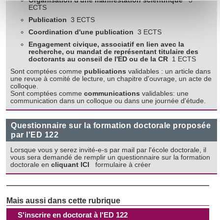
Organisation d'une manifestation scientifique
3
(empreintes digitales).
ECTS
Pour en savoir plus sur le traitement de vos données
Publication
3 ECTS
personnelles et définir vos préférences, reportez-vous à la
Coordination d'une publication
3 ECTS
section « Détails »
. Vous pouvez modifier ou retirer votre
Engagement civique, associatif en lien avec la
recherche, ou mandat de représentant titulaire des
consentement à tout moment à partir de la déclaration sur
doctorants au conseil de l'ED ou de la CR
1 ECTS
les cookies.
Sont comptées comme
publications
validables : un article dans
une revue à comité de lecture, un chapitre d'ouvrage, un acte de
colloque.
Les cookies nous permettent de personnaliser le contenu
Sont comptées comme
communications
validables: une
communication dans un colloque ou dans une journée d'étude.
et les annonces, d'offrir des fonctionnalités relatives aux
médias sociaux et d'analyser notre trafic. Nous
Questionnaire sur la formation doctorale proposée
partageons également des informations sur l'utilisation de
par l'ED 122
notre site avec nos partenaires de médias sociaux, de
publicité et d'analyse, qui peuvent combiner celles-ci avec
Lorsque vous y serez invité-e-s par mail par l'école doctorale, il
vous sera demandé de remplir un questionnaire sur la formation
d'autres informations que vous leur avez fournies ou qu'ils
doctorale en
cliquant ICI
formulaire à créer
ont collectées lors de votre utilisation de leurs services.
S'inscrire en doctorat à l'ED 122