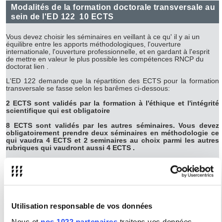
Modalités de la formation doctorale transversale au
sein de l'ED 122
10 ECTS
Vous devez choisir les séminaires en veillant à ce qu' il y ai un
équilibre entre les apports méthodologiques, l'ouverture
internationale, l'ouverture professionnelle, et en gardant à l'esprit
de mettre en valeur le plus possible les compétences RNCP du
doctorat lien .
L'ED 122 demande que la répartition des ECTS pour la formation
transversale se fasse selon les barêmes ci-dessous:
2 ECTS sont validés par la formation à l'éthique et l'intégrité
scientifique qui est obligatoire
8 ECTS sont validés par les autres séminaires. Vous devez
obligatoirement prendre deux séminaires en méthodologie ce
qui vaudra 4 ECTS et 2 seminaires au choix parmi les autres
rubriques qui vaudront aussi 4 ECTS .
Accédez à l'offre transversale via le
lien ici
modalités de la formation doctorale scientifique au
sein de l'ED 122
20 ECTS
Utilisation responsable de vos données
Nous et
nos 1022 partenaires
traitons vos données
12 ECTS minimum sont à comptabiliser dans les rubriques