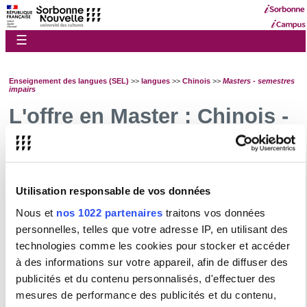
☰
Enseignement des langues (SEL)
>>
langues
>>
Chinois
>>
Masters - semestres
impairs
L'offre en Master : Chinois -
Semestres impairs
JYCHB11 : Chinois LANSAD B1
JYCHB12 : Chinois LANSAD B1 / B2
JYCHB21 : Chinois LANSAD B2
Utilisation responsable de vos données
Nous et
nos 1022 partenaires
traitons vos données
personnelles, telles que votre adresse IP, en utilisant des
Présentation des UE de langues pour non spécialistes
technologies comme les cookies pour stocker et accéder
Allemand
à des informations sur votre appareil, afin de diffuser des
publicités et du contenu personnalisés, d'effectuer des
Anglais
mesures de performance des publicités et du contenu,
Arabe