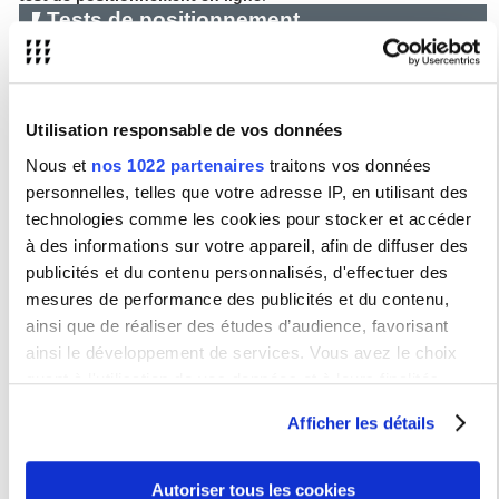
Tests de positionnement
Attention, ces tests n'ont qu'une valeur indicative
.
Des repositionnements seront effectués si nécessaire après la
première semaine de cours.
http://www.campus-electronique.tm.fr/TestFle/
Utilisation responsable de vos données
Nous et
nos 1022 partenaires
traitons vos données
Enseignement Licence
Semestres impairs
personnelles, telles que votre adresse IP, en utilisant des
JYFLB11 : FLE LANSAD B1
technologies comme les cookies pour stocker et accéder
JYFLB21 : FLE LANSAD B2
JYFLC11 : FLE LANSAD C1
à des informations sur votre appareil, afin de diffuser des
publicités et du contenu personnalisés, d'effectuer des
Semestres pairs
mesures de performance des publicités et du contenu,
JZFLB11 B1
JZFLB21 B2
ainsi que de réaliser des études d’audience, favorisant
JZFLC11 C1
ainsi le développement de services. Vous avez le choix
quant à l'utilisation de vos données et à leurs finalités.
Enseignements Master
Vous pouvez modifier ou retirer votre consentement à tout
Afficher les détails
JZFLB22 B2+
moment en consultant la Déclaration relative aux cookies
JZFLC12 C1+
ou en cliquant sur l'icône de confidentialité.
Autoriser tous les cookies