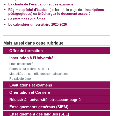
La charte de l’évaluation et des examens
partageons également des informations sur l'utilisation de
Régime spécial d'études
(en bas de la page des
Inscriptions
notre site avec nos partenaires de médias sociaux, de
pédagogiques
) ou
téléchargez le document associé
publicité et d'analyse, qui peuvent combiner celles-ci avec
Le retrait des diplômes
d'autres informations que vous leur avez fournies ou qu'ils
Le calendrier universitaire 2025-2026
ont collectées lors de votre utilisation de leurs services.
Offre de formation
Inscription à l'Université
Frais de scolarité
Bourses sur critères sociaux
Modalités de contrôle des connaissances
Retrait diplôme
Evaluations et examens
Orientation et Carrière
Réussir à l'université, être accompagné
Enseignements généraux (SIEM)
Enseignement des langues (SEL)