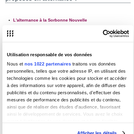
L'alternance à la Sorbonne Nouvelle
Quelles sont les formations proposées par
le Service de la Formation Continue ?
Utilisation responsable de vos données
Les formations continues
Nous et
nos 1022 partenaires
traitons vos données
La reprise d'études et la Validation des Acquis
personnelles, telles que votre adresse IP, en utilisant des
Professionnels et/ou Personnels (VAPP)
technologies comme les cookies pour stocker et accéder
La Validation d'Acquis de l'Expérience (VAE)
à des informations sur votre appareil, afin de diffuser des
publicités et du contenu personnalisés, d'effectuer des
mesures de performance des publicités et du contenu,
Guichet numérique étudiant
ainsi que de réaliser des études d’audience, favorisant
Pour toutes questions concernant votre scolarité ou les formations de la
ainsi le développement de services. Vous avez le choix
Sorbonne Nouvelle,
connectez vous
puis saisissez votre demande.
quant à l'utilisation de vos données et à leurs finalités.
Vous trouverez des explications et de l'aide
sur cette page
.
Vous pouvez modifier ou retirer votre consentement à tout
Afficher les détails