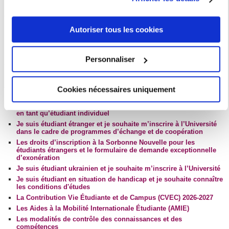
moment en consultant la Déclaration relative aux cookies
Les applications de candidatures
ou en cliquant sur l'icône de confidentialité.
Parcoursup
Autoriser tous les cookies
Etudes en France
Si vous le permettez, nous aimerions également :
eCandidat
Collecter des informations sur votre localisation
MonMaster
Personnaliser
géographique qui peuvent être précises à plusieurs
mètres près
Informations sur les inscriptions
Cookies nécessaires uniquement
Identifier votre appareil en l'analysant activement
Les droits d’inscription à la Sorbonne Nouvelle
pour en relever les caractéristiques spécifiques
Je suis étudiant étranger et je souhaite m’inscrire à l’Université
en tant qu’étudiant individuel
(empreintes digitales).
Je suis étudiant étranger et je souhaite m’inscrire à l’Université
Pour en savoir plus sur le traitement de vos données
dans le cadre de programmes d’échange et de coopération
personnelles et définir vos préférences, reportez-vous à la
Les droits d’inscription à la Sorbonne Nouvelle pour les
étudiants étrangers et le formulaire de demande exceptionnelle
section « Détails »
. Vous pouvez modifier ou retirer votre
d’exonération
consentement à tout moment à partir de la déclaration sur
Je suis étudiant ukrainien et je souhaite m’inscrire à l’Université
les cookies.
Je suis étudiant en situation de handicap et je souhaite connaître
les conditions d'études
La Contribution Vie Étudiante et de Campus (CVEC) 2026-2027
Les cookies nous permettent de personnaliser le contenu
Les Aides à la Mobilité Internationale Étudiante (AMIE)
et les annonces, d'offrir des fonctionnalités relatives aux
Les modalités de contrôle des connaissances et des
compétences
médias sociaux et d'analyser notre trafic. Nous