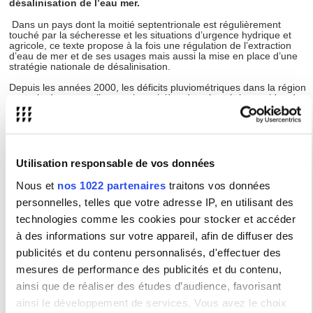
désalinisation de l’eau mer.
Dans un pays dont la moitié septentrionale est régulièrement
touché par la sécheresse et les situations d’urgence hydrique et
agricole, ce texte propose à la fois une régulation de l’extraction
d’eau de mer et de ses usages mais aussi la mise en place d’une
stratégie nationale de désalinisation.
Depuis les années 2000, les déficits pluviométriques dans la région
centrale du pays et l’expansion minière dans les régions arides de
l’Atacama ont encouragé le développement des infrastructures de
désalinisation par le secteur du cuivre, fortement dépendant de la
ressource hydrique pour les différentes étapes de séparation du
minerai. Ainsi, plus de la moitié des 24 infrastructures de
désalinisation aujourd’hui présentes au Chili sont opérées par des
entreprises minières. Cette technologie, qui consiste à séparer les
Utilisation responsable de vos données
sels des molécules d’eau pour produire de l’eau douce, permet aux
entreprises de ne plus peser sur les réserves présentes dans les
Nous et
nos 1022 partenaires
traitons vos données
cours d’eau et les aquifères. Elle leur assure une continuité dans
personnelles, telles que votre adresse IP, en utilisant des
les périodes de stress hydrique tout en évitant les conflits avec les
populations locales quant aux modalités d’accès à la ressource.
technologies comme les cookies pour stocker et accéder
Elle sert aussi de garantie, dans un contexte de transition, pour
défendre une industrie minière plus vertueuse et résiliente face au
à des informations sur votre appareil, afin de diffuser des
changement climatique.
publicités et du contenu personnalisés, d'effectuer des
Jusque là, la désalinisation est donc largement réservée aux
mesures de performance des publicités et du contenu,
usages industriels et miniers. La technologie, tout comme les choix
ainsi que de réaliser des études d’audience, favorisant
d’implantation et de consommation, sont le monopole du secteur
privé. La loi de mars 2026 devrait renverser – au moins en partie –
ainsi le développement de services. Vous avez le choix
la donne pour tracer la voie d’une stratégie de sécurisation