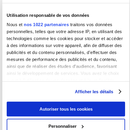
Conseil
Utilisation responsable de vos données
Bureaux
Nous et
nos 1022 partenaires
traitons vos données
personnelles, telles que votre adresse IP, en utilisant des
Commissions
technologies comme les cookies pour stocker et accéder
à des informations sur votre appareil, afin de diffuser des
Documents de référence
publicités et du contenu personnalisés, d'effectuer des
Documents institutionnels
mesures de performance des publicités et du contenu,
Délégations de signature
ainsi que de réaliser des études d’audience, favorisant
Décisions et arrêtés
ainsi le développement de services. Vous avez le choix
Consulter les documents du CA
Consulter les lettres de mission VP
quant à l'utilisation de vos données et à leurs finalités.
Consulter les documents de la CFVU
Vous pouvez modifier ou retirer votre consentement à tout
Afficher les détails
moment en consultant la Déclaration relative aux cookies
Séances 2026/2027
ou en cliquant sur l'icône de confidentialité.
Autoriser tous les cookies
Télécharger le calendrier des instances
Si vous le permettez, nous aimerions également :
Collecter des informations sur votre localisation
Personnaliser