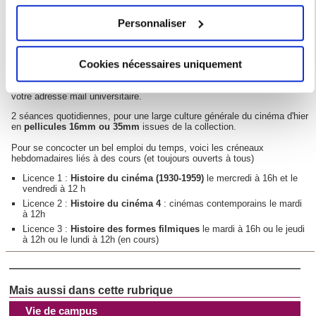
Olivier Corvée
, projectionniste (DNUM), Tél.:01 45 87 42 16 ou 01 45
87 29 33
Collecter des informations sur votre localisation
Personnaliser
géographique qui peuvent être précises à plusieurs
Le programme
mètres près
Cookies nécessaires uniquement
Identifier votre appareil en l'analysant activement
Réservé aux usagers de l'université, le programme est consultable au
pour en relever les caractéristiques spécifiques
sein du campus, ou sur demande depuis
ce formulaire
en indiquant
votre adresse mail universitaire.
(empreintes digitales).
2 séances quotidiennes, pour une large culture générale du cinéma d'hier
Pour en savoir plus sur le traitement de vos données
en
pellicules 16mm ou 35mm
issues de la collection.
personnelles et définir vos préférences, reportez-vous à la
Pour se concocter un bel emploi du temps, voici les créneaux
section « Détails »
. Vous pouvez modifier ou retirer votre
hebdomadaires liés à des cours (et toujours ouverts à tous)
consentement à tout moment à partir de la déclaration sur
Licence 1 :
Histoire du cinéma
(1930-1959)
le mercredi à 16h et le
les cookies.
vendredi à 12 h
Licence 2 :
Histoire du cinéma 4
: cinémas contemporains le mardi
à 12h
Les cookies nous permettent de personnaliser le contenu
Licence 3 :
Histoire des formes filmiques
le mardi à 16h ou le jeudi
et les annonces, d'offrir des fonctionnalités relatives aux
à 12h ou le lundi à 12h (en cours)
médias sociaux et d'analyser notre trafic. Nous
partageons également des informations sur l'utilisation de
notre site avec nos partenaires de médias sociaux, de
publicité et d'analyse, qui peuvent combiner celles-ci avec
Vie de campus