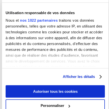
Le mercredi le bureau est fermé.
Vous pouvez toujours nous contacter par mail.
Utilisation responsable de vos données
Nous et
nos 1022 partenaires
traitons vos données
Guichet numérique étudiant
personnelles, telles que votre adresse IP, en utilisant des
Pour toutes questions concernant votre scolarité ou les formations de la
technologies comme les cookies pour stocker et accéder
Sorbonne Nouvelle,
connectez vous
puis saisissez votre demande.
à des informations sur votre appareil, afin de diffuser des
Vous trouverez des explications et de l'aide
sur cette page
.
publicités et du contenu personnalisés, d'effectuer des
mesures de performance des publicités et du contenu,
Organigramme
ainsi que de réaliser des études d’audience, favorisant
ainsi le développement de services. Vous avez le choix
quant à l'utilisation de vos données et à leurs finalités.
Vous pouvez modifier ou retirer votre consentement à tout
Brochure du SUAPS
Afficher les détails
moment en consultant la Déclaration relative aux cookies
ou en cliquant sur l'icône de confidentialité.
Télécharger la brochure
Autoriser tous les cookies
Si vous le permettez, nous aimerions également :
Suivez-nous !
Collecter des informations sur votre localisation
Personnaliser
géographique qui peuvent être précises à plusieurs