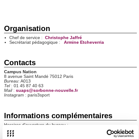
Organisation
Chef de service :
Christophe Jaffré
Secrétariat pédagogique :
Armine Etcheverria
Contacts
Campus Nation
8 avenue Saint Mandé 75012 Paris
Bureau
: A013
Tel
: 01 45 87 40 63
Mail
:
suaps@sorbonne-nouvelle.fr
Instagram
: paris3sport
Informations complémentaires
Horaires d'ouverture du bureau
:
Le lundi,
mardi, jeudi et vendredi de 9h30 à 12h00 et de 13h30
à 16h30.