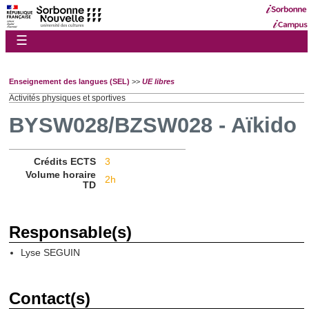
☰
Enseignement des langues (SEL)
>>
UE libres
Activités physiques et sportives
BYSW028/BZSW028 - Aïkido
Crédits ECTS
3
Volume horaire
2h
TD
Responsable(s)
Lyse SEGUIN
Contact(s)