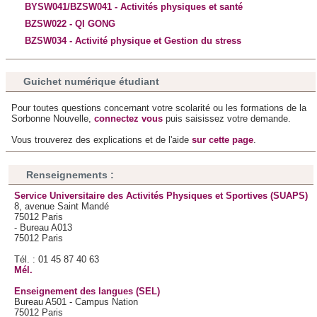
BYSW041/BZSW041 - Activités physiques et santé
d'autres informations que vous leur avez fournies ou qu'ils
BZSW022 - QI GONG
ont collectées lors de votre utilisation de leurs services.
BZSW034 - Activité physique et Gestion du stress
Guichet numérique étudiant
Pour toutes questions concernant votre scolarité ou les formations de la
Sorbonne Nouvelle,
connectez vous
puis saisissez votre demande.
Vous trouverez des explications et de l'aide
sur cette page
.
Renseignements :
Service Universitaire des Activités Physiques et Sportives (SUAPS)
8, avenue Saint Mandé
75012 Paris
- Bureau A013
75012 Paris
Tél. : 01 45 87 40 63
Mél.
Enseignement des langues (SEL)
Bureau A501 - Campus Nation
75012 Paris