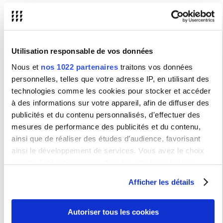
Pas de CTI ni de rattrapage
Informations complémentaires
Utilisation responsable de vos données
Nous et
nos 1022 partenaires
traitons vos données
Impossibilité de valider la même UE
dans le cursus.
personnelles, telles que votre adresse IP, en utilisant des
technologies comme les cookies pour stocker et accéder
à des informations sur votre appareil, afin de diffuser des
Autres activités physiques et sportives
publicités et du contenu personnalisés, d'effectuer des
BYSW021/BZSW021 - QI DANCE
mesures de performance des publicités et du contenu,
BYSW024/BZSW024 -TAIJI QUAN ARMES - TAIJI QUAN MAINS
ainsi que de réaliser des études d’audience, favorisant
NUES
ainsi le développement de services. Vous avez le choix
BYSW001/BZSW001 - Arts martiaux énergétiques chinois
quant à l'utilisation de vos données et à leurs finalités.
BYSW002/BZSW002 - Improvisation danse contemporaine
Vous pouvez modifier ou retirer votre consentement à tout
BYSW003/BZSW003 - Atelier de création chorégraphique
Afficher les détails
moment en consultant la Déclaration relative aux cookies
BYSW004/BZSW004 - Badminton
ou en cliquant sur l'icône de confidentialité.
BYSW005/BZSW005 - Basket
Autoriser tous les cookies
BYSW006/BZSW006 - Boxe française
Si vous le permettez, nous aimerions également :