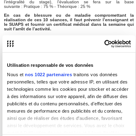
l’intégralité du stage), l’évaluation se fera sur la base
suivante : Pratique : 75 % - Théorique : 25 %
En cas de blessure ou de maladie compromettant la
réalisation de ces 10 séances, il faut prévenir l’enseignant et
le SUAPS et fournir un certificat médical dans la semaine qui
suit l’arrêt de l’activité.
Cet enseignement correspond à
3 ECTS
.
Pas de
contrôle terminal (CTI)
ni de
rattrapage
.
Utilisation responsable de vos données
Informations complémentaires
Nous et
nos 1022 partenaires
traitons vos données
personnelles, telles que votre adresse IP, en utilisant des
technologies comme les cookies pour stocker et accéder
Impossibilité de valider la même UE
dans le cursus.
à des informations sur votre appareil, afin de diffuser des
publicités et du contenu personnalisés, d'effectuer des
Page
Facebook de l'atelier du vendredi
mesures de performance des publicités et du contenu,
ainsi que de réaliser des études d’audience, favorisant
Autres activités physiques et sportives
ainsi le développement de services. Vous avez le choix
BYSW021/BZSW021 - QI DANCE
quant à l'utilisation de vos données et à leurs finalités.
BYSW024/BZSW024 -TAIJI QUAN ARMES - TAIJI QUAN MAINS