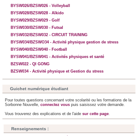
et les annonces, d'offrir des fonctionnalités relatives aux
BYSW026/BZSW026 - Volleyball
médias sociaux et d'analyser notre trafic. Nous
BYSW028/BZSW028 - Aïkido
partageons également des informations sur l'utilisation de
BYSW029/BZSW029 - Golf
notre site avec nos partenaires de médias sociaux, de
BYSW030/BZSW030 - Futsal
publicité et d'analyse, qui peuvent combiner celles-ci avec
BYSW032/BZSW032 - CIRCUIT TRAINING
d'autres informations que vous leur avez fournies ou qu'ils
BYSW034/BZSWO34 - Activité physique gestion de stress
ont collectées lors de votre utilisation de leurs services.
BYSW040/BZSW040 - Football
BYSW041/BZSW041 - Activités physiques et santé
BZSW022 - QI GONG
BZSW034 - Activité physique et Gestion du stress
Guichet numérique étudiant
Pour toutes questions concernant votre scolarité ou les formations de la
Sorbonne Nouvelle,
connectez vous
puis saisissez votre demande.
Vous trouverez des explications et de l'aide
sur cette page
.
Renseignements :