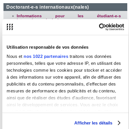
Doctorant-e-s internationaux(nales)
Informations pour les étudiant-e-s
internationaux(nales)
Etudiant-e-s réfugié-e-s
Association ALPHEE
(Aide à la rédaction en français
pour les doctorant-e-s internationaux(nales), association
de loi 1901)
Utilisation responsable de vos données
Nous et
nos 1022 partenaires
traitons vos données
Vie étudiante
personnelles, telles que votre adresse IP, en utilisant des
Les droits d’inscription à l’université Sorbonne
technologies comme les cookies pour stocker et accéder
Nouvelle
à des informations sur votre appareil, afin de diffuser des
Espace de travail des doctorant-e-s (Maison de la
publicités et du contenu personnalisés, d'effectuer des
Recherche)
mesures de performance des publicités et du contenu,
Les interlocuteurs de la vie étudiante
ainsi que de réaliser des études d’audience, favorisant
La Contribution Vie Etudiante et de Campus | CVEC
ainsi le développement de services. Vous avez le choix
Service interuniversitaire de Santé Étudiante (SSE)
quant à l'utilisation de vos données et à leurs finalités.
Pôle Social (une assistante sociale rattachée à
Vous pouvez modifier ou retirer votre consentement à tout
l’université est dédiée aux étudiant-e-s de la
Afficher les détails
Sorbonne Nouvelle)
moment en consultant la Déclaration relative aux cookies