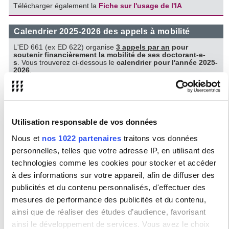
Télécharger également la
Fiche sur l'usage de l'IA
Calendrier 2025-2026 des appels à mobilité
L'ED 661 (ex ED 622) organise
3 appels par an
pour
soutenir financièrement la mobilité de ses doctorant-e-
s
. Vous trouverez ci-dessous le
calendrier pour l'année 2025-
2026
.
En dehors de ces 3 appels annuels,
il est donc inutile de
contacter l'école doctorale
pour faire une demande d'aide
financière car l'
ED n'acceptera aucune demande en dehors de
ces 3 appels par an
qui permettent un traitement équitable des
attributions.
Utilisation responsable de vos données
Calendrier 2025-2026 des appels :
Nous et
nos 1022 partenaires
traitons vos données
1er Appel 2025-2026
: pour des missions entre le 1er
décembre 2025 et le 30 avril 2026.
Date limite de
personnelles, telles que votre adresse IP, en utilisant des
candidature : lundi 19 janvier 2026, 8h00.
Appel clos
technologies comme les cookies pour stocker et accéder
2ᵉ Appel 2025-2026
: pour des missions entre le 1er avril
2026 et le 31 août 2026.
Date limite de candidature :
à des informations sur votre appareil, afin de diffuser des
lundi 09 mars 2026, 8h00.
Appel clos
3ᵉ appel 2025-2026
: pour des missions entre le 1er août
publicités et du contenu personnalisés, d'effectuer des
2026 et le 31 décembre 2026.
Date limite de
mesures de performance des publicités et du contenu,
candidature : lundi 14 septembre 2026, 8h00.
L'appel
sera lancé courant juin 2026
ainsi que de réaliser des études d’audience, favorisant
ainsi le développement de services. Vous avez le choix
Pour en savoir plus pour sur les modalités et comment