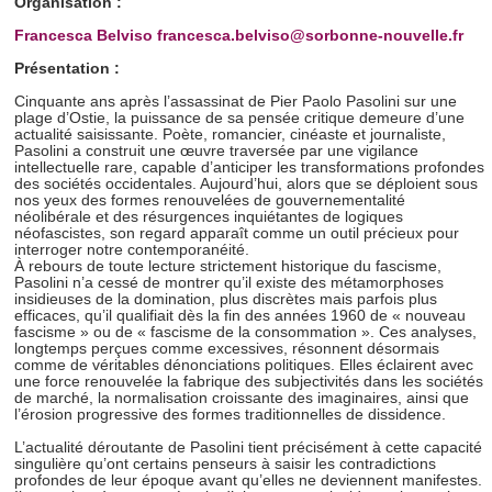
Organisation :
Francesca Belviso
francesca.belviso@sorbonne-nouvelle.fr
Présentation :
Cinquante ans après l’assassinat de Pier Paolo Pasolini sur une
plage d’Ostie, la puissance de sa pensée critique demeure d’une
actualité saisissante. Poète, romancier, cinéaste et journaliste,
Pasolini a construit une œuvre traversée par une vigilance
intellectuelle rare, capable d’anticiper les transformations profondes
des sociétés occidentales. Aujourd’hui, alors que se déploient sous
nos yeux des formes renouvelées de gouvernementalité
néolibérale et des résurgences inquiétantes de logiques
néofascistes, son regard apparaît comme un outil précieux pour
interroger notre contemporanéité.
À rebours de toute lecture strictement historique du fascisme,
Pasolini n’a cessé de montrer qu’il existe des métamorphoses
insidieuses de la domination, plus discrètes mais parfois plus
efficaces, qu’il qualifiait dès la fin des années 1960 de « nouveau
fascisme » ou de « fascisme de la consommation ». Ces analyses,
longtemps perçues comme excessives, résonnent désormais
comme de véritables dénonciations politiques. Elles éclairent avec
une force renouvelée la fabrique des subjectivités dans les sociétés
de marché, la normalisation croissante des imaginaires, ainsi que
l’érosion progressive des formes traditionnelles de dissidence.
L’actualité déroutante de Pasolini tient précisément à cette capacité
singulière qu’ont certains penseurs à saisir les contradictions
profondes de leur époque avant qu’elles ne deviennent manifestes.