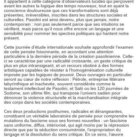
Il appartient à cette catégorie d’observateurs lucides qui perçoivent
avant les autres la logique des temps nouveaux, tout en ayant la
conscience douloureuse que ces transformations sont déjà
présentes, irréversibles, inscrites dans les structures sociales et
culturelles. Pasolini est ainsi devenu, plus que jamais, notre
contemporain : non pas seulement parce que ses intuitions se
vérifient, mais parce qu’il nous offre encore un langage et une
sensibilité pour nommer les spectres politiques qui hantent notre
présent.
Cette journée d’étude internationale souhaite approfondir l’examen
de cette pensée foisonnante, en accordant une attention
particulière à la dernière période de la création pasolinienne. Celle-
ci se caractérise par une radicalité croissante, un geste critique de
plus en plus intransigeant, et un recours obstiné à des formes
artistiques capables de résister à l’homogénéisation culturelle
imposée par les logiques de pouvoir. Deux ouvrages en particulier
seront au cœur de notre réflexion : Pétrole, entreprise littéraire
labyrinthique et inachevée, souvent considérée comme le
testament intellectuel de Pasolini, et Salò ou les 120 journées de
Sodome, son ultime film, qui transpose l’univers sadien pour
dénoncer la violence structurelle et la marchandisation intégrale
des corps dans les sociétés contemporaines.
Ces deux productions posthumes, radicales et dérangeantes,
constituent un véritable laboratoire de pensée pour comprendre les
mutations du fascisme sous ses formes nouvelles : un fascisme
sans uniforme, diffus, intériorisé, qui agit moins par la répression
directe que par la séduction consumériste, l’expropriation du
langage et la dissolution du sens critique. En ce sens, l’œuvre