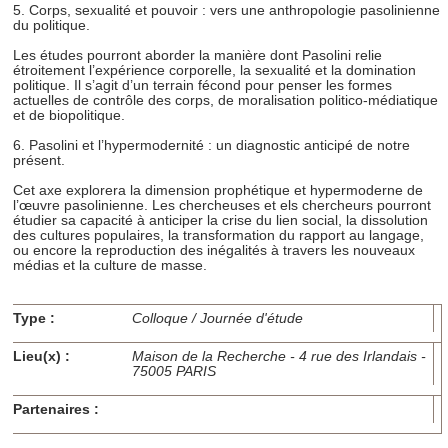
5. Corps, sexualité et pouvoir : vers une anthropologie pasolinienne
Les cookies nous permettent de personnaliser le contenu
du politique.
et les annonces, d'offrir des fonctionnalités relatives aux
Les études pourront aborder la manière dont Pasolini relie
médias sociaux et d'analyser notre trafic. Nous
étroitement l’expérience corporelle, la sexualité et la domination
politique. Il s’agit d’un terrain fécond pour penser les formes
partageons également des informations sur l'utilisation de
actuelles de contrôle des corps, de moralisation politico-médiatique
notre site avec nos partenaires de médias sociaux, de
et de biopolitique.
publicité et d'analyse, qui peuvent combiner celles-ci avec
6. Pasolini et l’hypermodernité : un diagnostic anticipé de notre
d'autres informations que vous leur avez fournies ou qu'ils
présent.
ont collectées lors de votre utilisation de leurs services.
Cet axe explorera la dimension prophétique et hypermoderne de
l’œuvre pasolinienne. Les chercheuses et els chercheurs pourront
étudier sa capacité à anticiper la crise du lien social, la dissolution
des cultures populaires, la transformation du rapport au langage,
ou encore la reproduction des inégalités à travers les nouveaux
médias et la culture de masse.
Type :
Colloque / Journée d'étude
Lieu(x) :
Maison de la Recherche - 4 rue des Irlandais -
75005 PARIS
Partenaires :