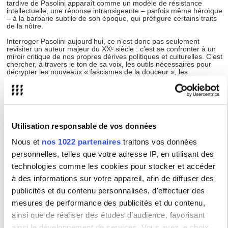
tardive de Pasolini apparaît comme un modèle de résistance
intellectuelle, une réponse intransigeante – parfois même héroïque
– à la barbarie subtile de son époque, qui préfigure certains traits
de la nôtre.
Interroger Pasolini aujourd’hui, ce n’est donc pas seulement
revisiter un auteur majeur du XXᵉ siècle : c’est se confronter à un
miroir critique de nos propres dérives politiques et culturelles. C’est
chercher, à travers le ton de sa voix, les outils nécessaires pour
décrypter les nouveaux « fascismes de la douceur », les
conformismes imposés par la marchandisation du monde et les
formes larvées de domination qui s’abritent derrière les promesses
de liberté.
Six pistes de réflexions possibles pourront dès lors orienter les
interventions des chercheuses et des chercheurs lors de la journée
d’étude :
Utilisation responsable de vos données
1. Pasolini théoricien du « nouveau fascisme » : continuités et
Nous et
nos 1022 partenaires
traitons vos données
métamorphoses.
personnelles, telles que votre adresse IP, en utilisant des
Il s’agira d’examiner la conceptualisation pasolinienne du fascisme
technologies comme les cookies pour stocker et accéder
de consommation, de la normalisation culturelle et de
à des informations sur votre appareil, afin de diffuser des
l’homogénéisation des comportements. Les intervenant.e.s
pourront analyser la pertinence de ces notions pour interpréter les
publicités et du contenu personnalisés, d'effectuer des
formes contemporaines de néolibéralisme autoritaire, de populisme
et de surveillance diffuse.
mesures de performance des publicités et du contenu,
ainsi que de réaliser des études d’audience, favorisant
2. Pétrole : une écriture labyrinthique comme outil d’enquête
politique.
ainsi le développement de services. Vous avez le choix