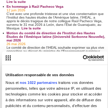
Lire la suite
En hommage à Raúl Pacheco Vega
12 juin 2026
C’est avec une profonde tristesse et une vive consternation que
l’Institut des hautes études de l’Amérique latine, l’IHEAL, a
appris le décès tragique de notre collègue Raúl Pacheco Vega,
survenu le 31 mai 2026 à León, dans l’État de Guanajuato, au
Mexique.
Lire la suite
Motion du comité de direction de l'Institut des Hautes
Études de l'Amérique latine (Université Sorbonne Nouvelle),
mai 2026
26 mai 2026
Le comité de direction de l'IHEAL souhaite exprimer sa plus vive
opposition au décret du ministre de l’Enseignement supérieur,
de la Recherche et de l’Espace, publié le 19 mai 2026, qui réduit
drastiquement les possibilités d'exonérations des frais
d'inscription différenciés appliqués aux étudiantes et étudiants
dits « extra-communautaires ».
Lire la suite
L'extrême droite et le désordre mondial
21 mai 2026
Utilisation responsable de vos données
Par Giancarlo Summa[1]
Nous et
nos 1022 partenaires
traitons vos données
Le monde a retenu son souffle lorsque, début avril, Donald
personnelles, telles que votre adresse IP, en utilisant des
Trump a menacé de détruire « toute une civilisation » avant de
faire marche arrière et de négocier un cessez-le-feu avec l’Iran
technologies comme les cookies pour stocker et accéder
grâce à la médiation du Pakistan. Cette crise, tout comme
l’invasion de l’Ukraine, l’enlèvement de Nicolás Maduro ou le
à des informations sur votre appareil, afin de diffuser des
renouvellement du blocus illégal contre Cuba, révèle un
publicités et du contenu personnalisés, d'effectuer des
dénominateur commun : l’absence de l’Organisation des Nations