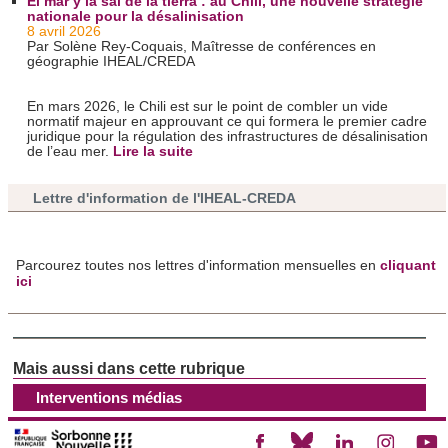
El mar y la sal de la tierra : au Chili, une nouvelle stratégie
consentement à tout moment à partir de la déclaration sur
nationale pour la désalinisation
les cookies.
8 avril 2026
Par Solène Rey-Coquais, Maîtresse de conférences en
géographie IHEAL/CREDA
Les cookies nous permettent de personnaliser le contenu
et les annonces, d'offrir des fonctionnalités relatives aux
En mars 2026, le Chili est sur le point de combler un vide
normatif majeur en approuvant ce qui formera le premier cadre
médias sociaux et d'analyser notre trafic. Nous
juridique pour la régulation des infrastructures de désalinisation
partageons également des informations sur l'utilisation de
de l’eau mer.
Lire la suite
notre site avec nos partenaires de médias sociaux, de
publicité et d'analyse, qui peuvent combiner celles-ci avec
Lettre d'information de l'IHEAL-CREDA
d'autres informations que vous leur avez fournies ou qu'ils
ont collectées lors de votre utilisation de leurs services.
Parcourez toutes nos lettres d'information mensuelles en
cliquant
ici
Interventions médias