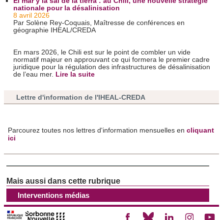
El mar y la sal de la tierra : au Chili, une nouvelle stratégie
consentement à tout moment à partir de la déclaration sur
nationale pour la désalinisation
les cookies.
8 avril 2026
Par Solène Rey-Coquais, Maîtresse de conférences en
géographie IHEAL/CREDA
Les cookies nous permettent de personnaliser le contenu
et les annonces, d'offrir des fonctionnalités relatives aux
En mars 2026, le Chili est sur le point de combler un vide
normatif majeur en approuvant ce qui formera le premier cadre
médias sociaux et d'analyser notre trafic. Nous
juridique pour la régulation des infrastructures de désalinisation
partageons également des informations sur l'utilisation de
de l’eau mer.
Lire la suite
notre site avec nos partenaires de médias sociaux, de
publicité et d'analyse, qui peuvent combiner celles-ci avec
Lettre d'information de l'IHEAL-CREDA
d'autres informations que vous leur avez fournies ou qu'ils
ont collectées lors de votre utilisation de leurs services.
Parcourez toutes nos lettres d'information mensuelles en
cliquant
ici
Interventions médias