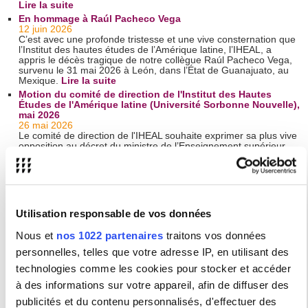
Lire la suite
En hommage à Raúl Pacheco Vega
12 juin 2026
C’est avec une profonde tristesse et une vive consternation que
l’Institut des hautes études de l’Amérique latine, l’IHEAL, a
appris le décès tragique de notre collègue Raúl Pacheco Vega,
survenu le 31 mai 2026 à León, dans l’État de Guanajuato, au
Mexique.
Lire la suite
Motion du comité de direction de l'Institut des Hautes
Études de l'Amérique latine (Université Sorbonne Nouvelle),
mai 2026
26 mai 2026
Le comité de direction de l'IHEAL souhaite exprimer sa plus vive
opposition au décret du ministre de l’Enseignement supérieur,
de la Recherche et de l’Espace, publié le 19 mai 2026, qui réduit
drastiquement les possibilités d'exonérations des frais
d'inscription différenciés appliqués aux étudiantes et étudiants
dits « extra-communautaires ».
Lire la suite
L'extrême droite et le désordre mondial
21 mai 2026
Utilisation responsable de vos données
Par Giancarlo Summa[1]
Nous et
nos 1022 partenaires
traitons vos données
Le monde a retenu son souffle lorsque, début avril, Donald
personnelles, telles que votre adresse IP, en utilisant des
Trump a menacé de détruire « toute une civilisation » avant de
faire marche arrière et de négocier un cessez-le-feu avec l’Iran
technologies comme les cookies pour stocker et accéder
grâce à la médiation du Pakistan. Cette crise, tout comme
l’invasion de l’Ukraine, l’enlèvement de Nicolás Maduro ou le
à des informations sur votre appareil, afin de diffuser des
renouvellement du blocus illégal contre Cuba, révèle un
publicités et du contenu personnalisés, d'effectuer des
dénominateur commun : l’absence de l’Organisation des Nations