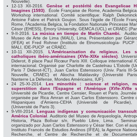
Nouvelle).
12-13 XII-2016.
Genèse et postérité des Evangelicae Hi
Imagines (1593)
. École Française de Rome, Academia Belgic
Workshop international. Comité scientifique: Ralph Dekoninck
Antoine Fabre et Patrick Goujon. Sous l'égide de l'École Fran
Rome, l'Academia Belgica, la Fondation Nationale Princesse Mar
Césor (EHESS), Emory University, GEMCA (UCL) et CRAEC (Pari
9-II-2016.
La música en tiempo de Martín Chambi.
Auditor
Museo de Arte de Lima (MALI), Lima. Présentation par Gérar
(IFEA) et Fred Rohner (Instituto de Etnomusicología- PUCP 
MALI, IDE-PUCP et CRAEC.
10-11 XII-2015.
L'Américanisation du religieux. Les s
catholiques ibéro-américaines (XVIe-XIXe siècles)
. Universi
Diderot, 8 place Paul Ricœur Paris XIII. Colloque international /
internacional. Organisé par Charlotte de Castelnau L'Estoile (Un
Paris 7 Diderot-ICT), Juan Carlos Estenssoro (Univ. Paris III-
Nouvelle, CRAEC) et Aliocha Maldavsky (Université Pari
Nanterre La Défense, Mondes Américains, IUF).
24 25-XI-2014.
Les minorités : science et religion, m
superstition dans l'Espagne et l'Amérique (XVIe-XVIIe s
Université de Picardie, Centre Censier, Rouen et Paris. Journée
organisée par Rica Amran et Juan Carlos Estenssoro. Centre 
Hispaniques d'Amiens-CEHA (Université de Picardie)
(Université de Paris 3).
9-VIII-2014.
Lenguas indígenas y comunicación transcult
América Colonial
. Auditorio del Museo de Arqueología, Antrop
Historia, Plaza Bolívar s/n, Pueblo Libre, Lima. Seminari
organizado por Juan Carlos Estenssoro y César Itier. Con el ausp
Instituto Francés de Estudios Andinos (IFEA), la Agence Nationa
Recherche, el Centre de Recherche et de Documentat