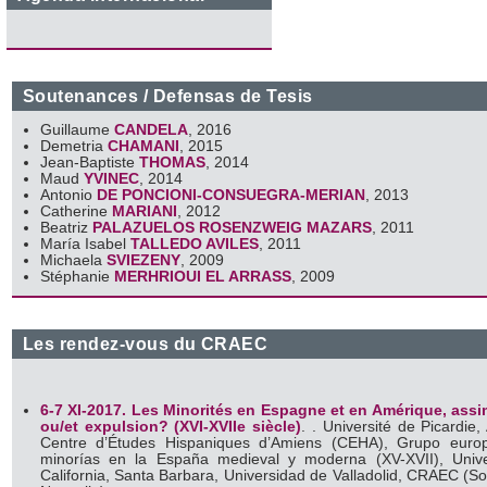
Soutenances / Defensas de Tesis
Guillaume
CANDELA
, 2016
Demetria
CHAMANI
, 2015
Jean-Baptiste
THOMAS
, 2014
Maud
YVINEC
, 2014
Antonio
DE PONCIONI-CONSUEGRA-MERIAN
, 2013
Catherine
MARIANI
, 2012
Beatriz
PALAZUELOS ROSENZWEIG MAZARS
, 2011
María Isabel
TALLEDO AVILES
, 2011
Michaela
SVIEZENY
, 2009
Stéphanie
MERHRIOUI EL ARRASS
, 2009
Les rendez-vous du CRAEC
6-7 XI-2017. Les Minorités en Espagne et en Amérique, assi
ou/et expulsion? (XVI-XVIIe siècle)
. . Université de Picardie,
Centre d’Études Hispaniques d’Amiens (CEHA), Grupo euro
minorías en la España medieval y moderna (XV-XVII), Unive
California, Santa Barbara, Universidad de Valladolid, CRAEC (S