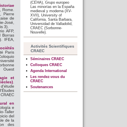
(CEHA), Grupo europeo
storiae
Las minorías en la España
a, Rome.
medieval y moderna (XV-
, Pierre
XVII), University of
çaise de
California, Santa Barbara,
ie-José,
Universidad de Valladolid,
s 3).
CRAEC (Sorbonne-
io AFP,
Nouvelle).
d Borras
). IFEA,
Activités Scientifiques
ociétés
CRAEC
té Paris
Coloquio
Séminaires CRAEC
iversité
Colloques CRAEC
Sorbonne
s Ouest
Agenda International
Les rendez-vous du
agie et
CRAEC
iècles)
.
 d'étude
Soutenances
d'Études
, CRAEC
ural en
ología e
o-Taller
icio del
le de la
ion des