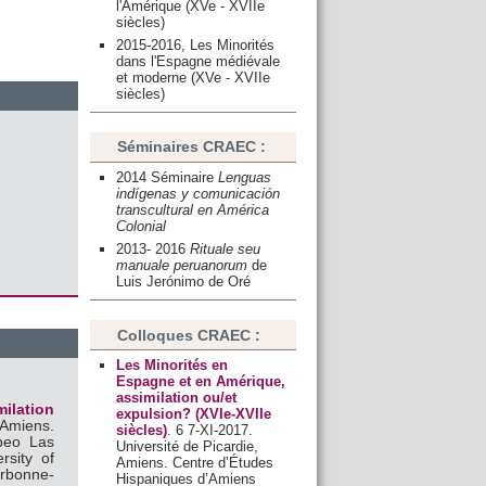
l'Amérique (XVe - XVIIe
siècles)
2015-2016, Les Minorités
dans l'Espagne médiévale
et moderne (XVe - XVIIe
siècles)
Séminaires CRAEC :
2014
Séminaire
Lenguas
indígenas y comunicación
transcultural en América
Colonial
2013- 2016
Rituale seu
manuale peruanorum
de
Luis Jerónimo de Oré
Colloques CRAEC :
Les Minorités en
Espagne et en Amérique,
assimilation ou/et
milation
expulsion? (XVIe-XVIIe
 Amiens.
siècles)
. 6 7-XI-2017.
peo Las
Université de Picardie,
rsity of
Amiens. Centre d’Études
orbonne-
Hispaniques d’Amiens